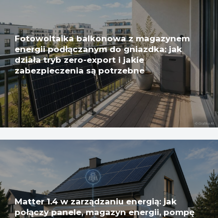
Fotowoltaika balkonowa z magazynem
energii podłączanym do gniazdka: jak
działa tryb zero-export i jakie
zabezpieczenia są potrzebne
Matter 1.4 w zarządzaniu energią: jak
połączy panele, magazyn energii, pompę