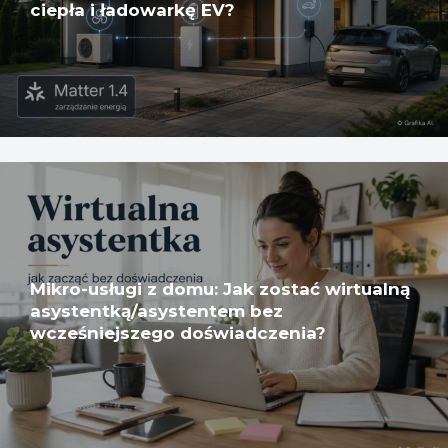
ciepła i ładowarkę EV?
Mikro-usługi z domu: Jak zostać wirtualną
asystentką/asystentem bez
wcześniejszego doświadczenia?