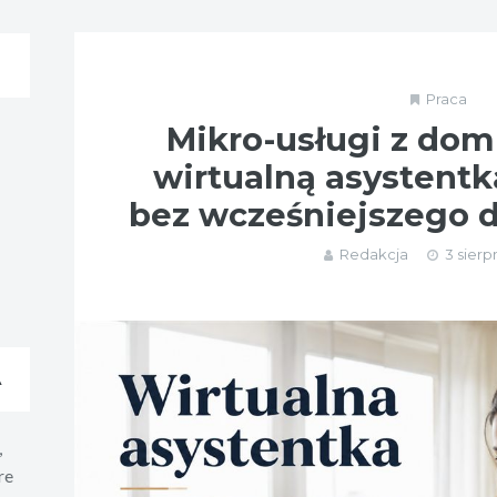
Praca
Mikro-usługi z dom
wirtualną asystent
bez wcześniejszego 
Redakcja
3 sierp
A
,
re