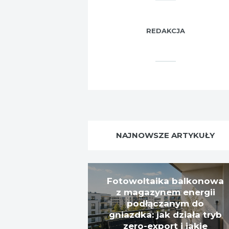
REDAKCJA
NAJNOWSZE ARTYKUŁY
Fotowoltaika balkonowa
z magazynem energii
podłączanym do
gniazdka: jak działa tryb
zero-export i jakie