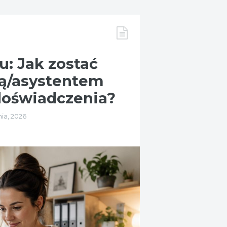
u: Jak zostać
ką/asystentem
doświadczenia?
nia, 2026