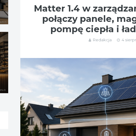
Matter 1.4 w zarządza
połączy panele, mag
pompę ciepła i ła
Redakcja
4 sierp