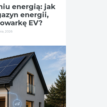
niu energią: jak
azyn energii,
dowarkę EV?
nia, 2026