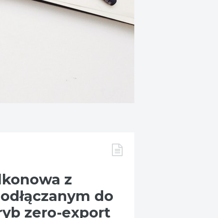
lkonowa z
podłączanym do
tryb zero-export