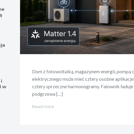
ne
ą
cja
Dom z fotowoltaiką, magazynem energii, pompą 
elektrycznego może mieć cztery osobne aplikacje
i
cztery sprzeczne harmonogramy. Falownik ładuje
i w
podgrzewa […]
Read more