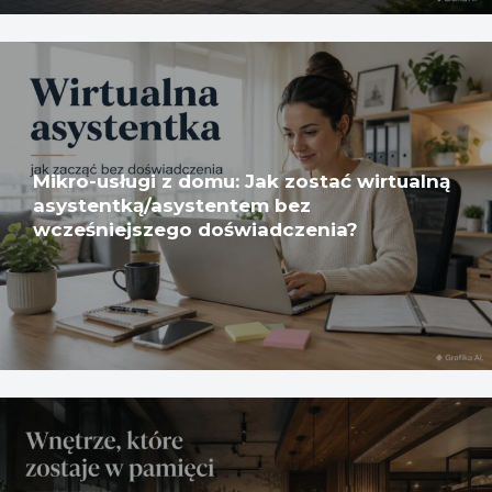
Mikro-usługi z domu: Jak zostać wirtualną
asystentką/asystentem bez
wcześniejszego doświadczenia?