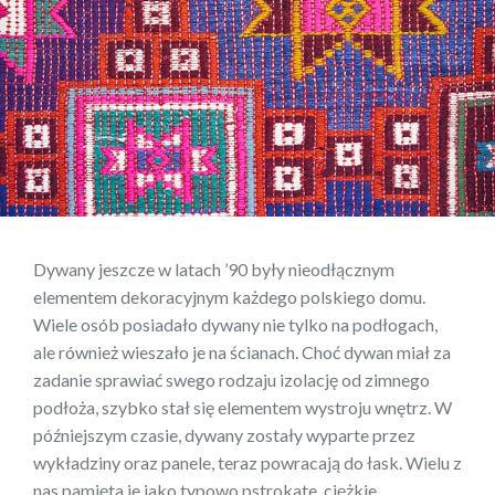
Dywany jeszcze w latach ’90 były nieodłącznym
elementem dekoracyjnym każdego polskiego domu.
Wiele osób posiadało dywany nie tylko na podłogach,
ale również wieszało je na ścianach. Choć dywan miał za
zadanie sprawiać swego rodzaju izolację od zimnego
podłoża, szybko stał się elementem wystroju wnętrz. W
późniejszym czasie, dywany zostały wyparte przez
wykładziny oraz panele, teraz powracają do łask. Wielu z
nas pamięta je jako typowo pstrokate, ciężkie,