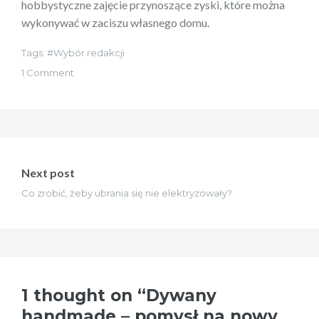
hobbystyczne zajęcie przynoszące zyski, które można
wykonywać w zaciszu własnego domu.
Tags:
Wybór redakcji
1 Comment
Nawigacja
wpisu
Next post
Co zrobić, żeby ubrania się nie elektryzowały?
1 thought on “Dywany
handmade – pomysł na nowy