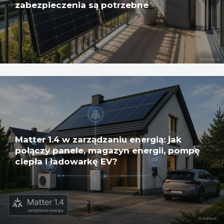
zabezpieczenia są potrzebne
Matter 1.4 w zarządzaniu energią: jak
połączy panele, magazyn energii, pompę
ciepła i ładowarkę EV?