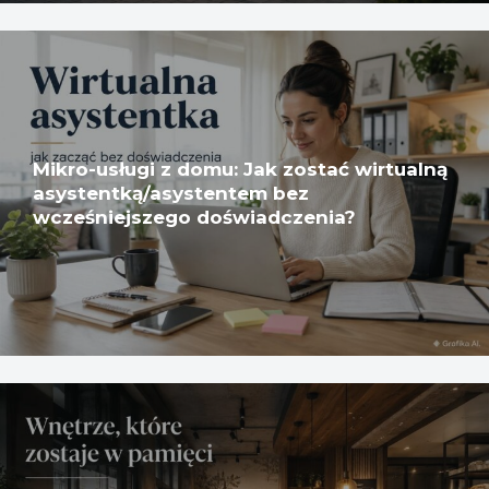
Mikro-usługi z domu: Jak zostać wirtualną
asystentką/asystentem bez
wcześniejszego doświadczenia?