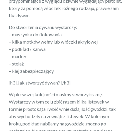
przypominające z wyglądu dziwnie wyglądający pistolet,
który za pomocą włóczek różnego rodzaju, prawie sam
tka dywan.
Do stworzenia dywanu wystarczy:
– maszynka do flokowania
– kilka motków wełny lub włóczki akrylowej
– podkład / kanwa
– marker
– stelaż
– klej zabezpieczający
[h3] Jak stworzyć dywan? [/h3]
W pierwszej kolejności musimy stworzyć ramę.
Wystarczy w tym celu zbić razem kilka listewek w
formie prostokąta i wbić w nie dużą ilość gwoździ, tak
aby wychodziły na zewnątrz listewek. W kolejnym
kroku, podkład nabijamy na gwoździe, mocno go
naciągając. Na przygotowanym materiale, rysujemy