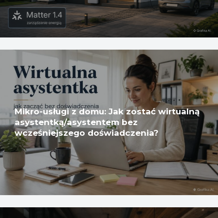
Mikro-usługi z domu: Jak zostać wirtualną
asystentką/asystentem bez
wcześniejszego doświadczenia?