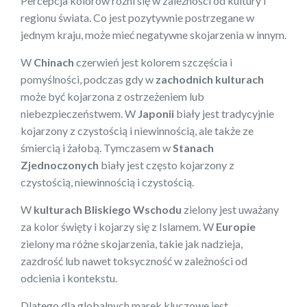
Percepcja kolorów różni się w zależności od kultury i
regionu świata. Co jest pozytywnie postrzegane w
jednym kraju, może mieć negatywne skojarzenia w innym.
W
Chinach
czerwień jest kolorem szczęścia i
pomyślności, podczas gdy w
zachodnich kulturach
może być kojarzona z ostrzeżeniem lub
niebezpieczeństwem. W
Japonii
biały jest tradycyjnie
kojarzony z czystością i niewinnością, ale także ze
śmiercią i żałobą. Tymczasem w
Stanach
Zjednoczonych
biały jest często kojarzony z
czystością, niewinnością i czystością.
W
kulturach Bliskiego Wschodu
zielony jest uważany
za kolor święty i kojarzy się z Islamem. W
Europie
zielony ma różne skojarzenia, takie jak nadzieja,
zazdrość lub nawet toksyczność w zależności od
odcienia i kontekstu.
Dlatego dla globalnych marek kluczowe jest