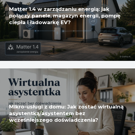
Matter 1.4 w zarządzaniu energią: jak
połączy panele, magazyn energii, pompę
ciepła i ładowarkę EV?
Mikro-usługi z domu: Jak zostać wirtualną
asystentką/asystentem bez
wcześniejszego doświadczenia?