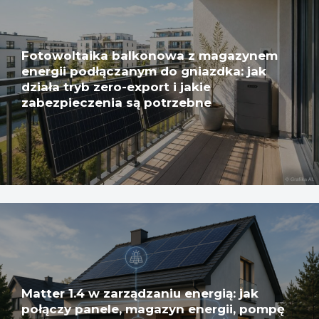
Fotowoltaika balkonowa z magazynem
energii podłączanym do gniazdka: jak
działa tryb zero-export i jakie
zabezpieczenia są potrzebne
Matter 1.4 w zarządzaniu energią: jak
połączy panele, magazyn energii, pompę