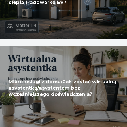
ciepła i ładowarkę EV?
Mikro-usługi z domu: Jak zostać wirtualną
asystentką/asystentem bez
wcześniejszego doświadczenia?