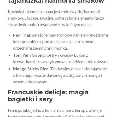
tajlandzka: harmonia smaków
Kuchnia tajlandzka znana jest z niezwykłej harmonii
smaków. Słodkie, kwaśne, ostre i słone elementy łączą
się w doskonałej równowadze w każdym daniu.
Pad Thai:
Smażone makaronowe danie z krewetkami
lub kurczakiem, podsmażane z sosem rybnym,
orzechami ziemnymi i limonką.
Tom Yum Goong:
Ostry i kwaśny bulion z
krewetkami, trawą cytrynową i mlekiem kokosowym.
Mango Sticky Rice:
Tradycyjny deser składający się
z kleistego ryżu podawanego z dojrzałym mango i
sosem kokosowym.
Francuskie delicje: magia
bagietki i sery
Francja, jako jedno z kulinarnych serc Europy, oferuje
bogactwo smaków i aromatów. Od świeżo upieczonej