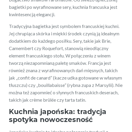
bagietki po wyrafinowane sery, kuchnia francuska jest
kwintesencją elegancji.
Tradycyjna bagietka jest symbolem francuskiej kuchni.
Jej chrupiąca skórka i miękki środek czynią ją idealnym
dodatkiem do każdego posiłku. Sery, takie jak Brie,
Camembert czy Roquefort, stanowią nieodłączny
element francuskiego stołu. W połączeniu z winem
tworzą niezapomnianą paletę smaków. Francja jest
również znana z wyrafinowanych dań mięsnych, takich
jak „confit de canard” (kacze udka gotowane w własnym
tłuszczu) czy „bouillabaisse” (rybna zupa z Marsylii). Nie
można też zapomnieć o słynnych francuskich deserach,
takich jak crème brûlée czy tarta tatin.
Kuchnia japońska: tradycja
spotyka nowoczesność
Japońska kuchnia to idealne połączenie tradycji z