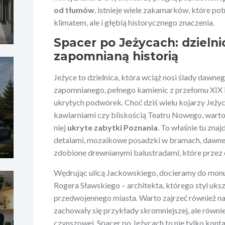
od tłumów
, istnieje wiele zakamarków, które pot
klimatem, ale i głębią historycznego znaczenia.
Spacer po Jeżycach: dzielni
zapomnianą historią
Jeżyce to dzielnica, która wciąż nosi ślady dawne
zapomnianego, pełnego kamienic z przełomu XIX i
ukrytych podwórek. Choć dziś wielu kojarzy Jeżyc
kawiarniami czy bliskością Teatru Nowego, warto 
niej
ukryte zabytki Poznania
. To właśnie tu znaj
detalami, mozaikowe posadzki w bramach, dawne 
zdobione drewnianymi balustradami, które przez d
Wędrując ulicą Jackowskiego, docieramy do mon
Rogera Sławskiego – architekta, którego styl uks
przedwojennego miasta. Warto zajrzeć również na
zachowały się przykłady skromniejszej, ale równ
czynszowej. Spacer po Jeżycach to nie tylko konta