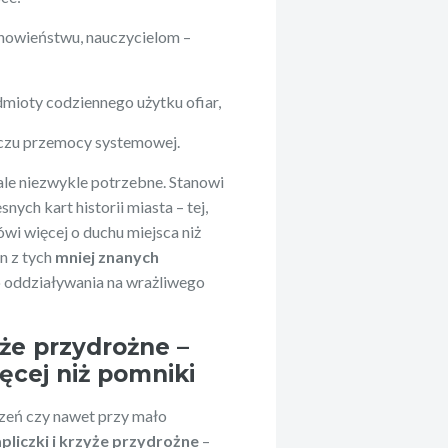
uchowieństwu, nauczycielom –
dmioty codziennego użytku ofiar,
liczu przemocy systemowej.
 ale niezwykle potrzebne. Stanowi
nych kart historii miasta – tej,
ówi więcej o duchu miejsca niż
n z tych
mniej znanych
o oddziaływania na wrażliwego
yże przydrożne –
ęcej niż pomniki
dzeń czy nawet przy mało
pliczki i krzyże przydrożne
–