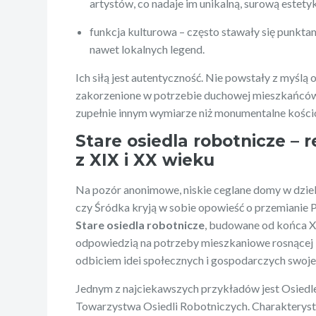
artystów, co nadaje im unikalną, surową estety
funkcja kulturowa – często stawały się punkta
nawet lokalnych legend.
Ich siłą jest autentyczność. Nie powstały z myślą 
zakorzenione w potrzebie duchowej mieszkańców 
zupełnie innym wymiarze niż monumentalne kościo
Stare osiedla robotnicze – r
z XIX i XX wieku
Na pozór anonimowe, niskie ceglane domy w dziel
czy Śródka kryją w sobie opowieść o przemianie
Stare osiedla robotnicze
, budowane od końca XI
odpowiedzią na potrzeby mieszkaniowe rosnącej k
odbiciem idei społecznych i gospodarczych swojej
Jednym z najciekawszych przykładów jest Osiedle
Towarzystwa Osiedli Robotniczych. Charakteryst