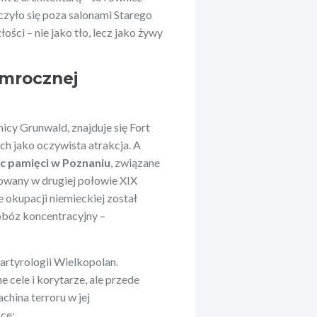
czyło się poza salonami Starego
ści – nie jako tło, lecz jako żywy
 mrocznej
icy Grunwald, znajduje się Fort
ach jako oczywista atrakcja. A
sc pamięci w Poznaniu
, związane
udowany w drugiej połowie XIX
 okupacji niemieckiej został
obóz koncentracyjny –
artyrologii Wielkopolan.
cele i korytarze, ale przede
hina terroru w jej
sce: