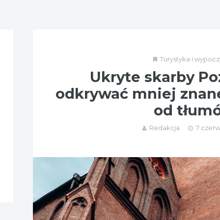
Turystyka i wypoc
Ukryte skarby Po
odkrywać mniej znane
od tłum
Redakcja
7 czerw