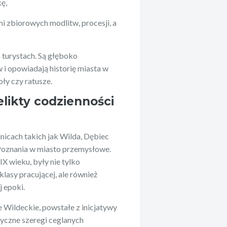
kę,
mi zbiorowych modlitw, procesji, a
o turystach. Są głęboko
i opowiadają historię miasta w
ły czy ratusze.
elikty codzienności
nicach takich jak Wilda, Dębiec
 Poznania w miasto przemysłowe.
X wieku, były nie tylko
lasy pracującej, ale również
 epoki.
 Wildeckie, powstałe z inicjatywy
yczne szeregi ceglanych