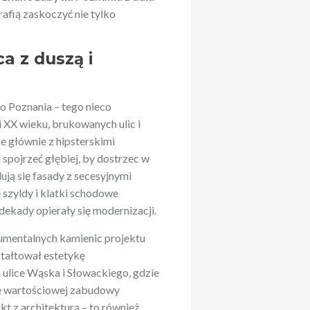
rafią zaskoczyć nie tylko
ca z duszą i
go Poznania – tego nieco
 XX wieku, brukowanych ulic i
e głównie z hipsterskimi
spojrzeć głębiej, by dostrzec w
dują się fasady z secesyjnymi
szyldy i klatki schodowe
ekady opierały się modernizacji.
umentalnych kamienic projektu
ztałtował estetykę
 ulice Wąska i Słowackiego, gdzie
ie wartościowej zabudowy
kt z architekturą – to również