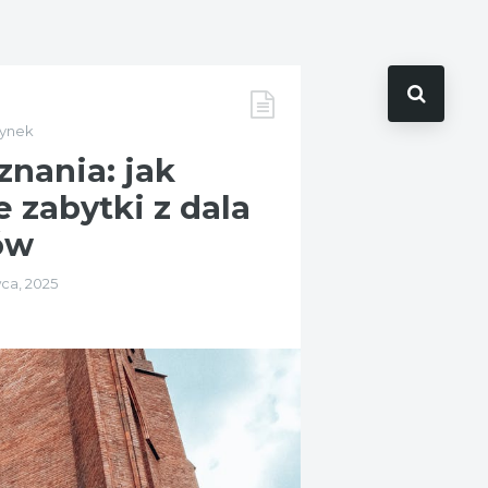
zynek
znania: jak
 zabytki z dala
ów
ca, 2025