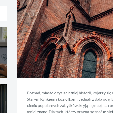
Poznań, miasto o tysiącletniej historii, kojarzy si
Starym Rynkiem i koziołkami. Jednak z dala od g
cieniu popularnych zabytków, kryją się miejsca ró
mniej znane. Dla tych, którzy pragną poznać
mniej