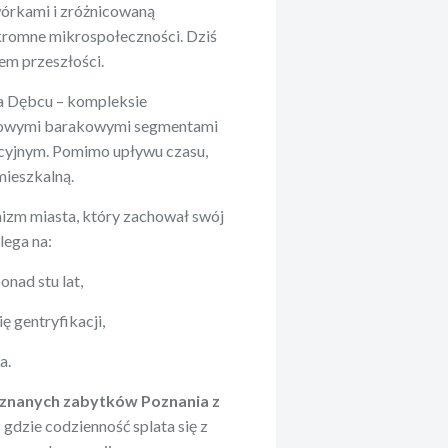
órkami i zróżnicowaną
kromne mikrospołeczności. Dziś
em przeszłości.
a Dębcu – kompleksie
ypowymi barakowymi segmentami
acyjnym. Pomimo upływu czasu,
mieszkalną.
anizm miasta, który zachował swój
lega na:
nad stu lat,
ę gentryfikacji,
a.
 znanych zabytków Poznania z
 gdzie codzienność splata się z