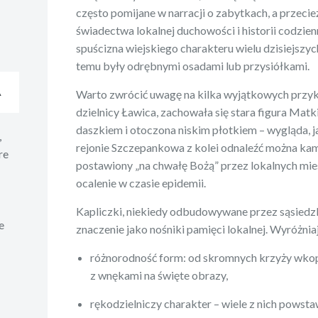
często pomijane w narracji o zabytkach, a przeci
świadectwa lokalnej duchowości i historii codzien
spuścizna wiejskiego charakteru wielu dzisiejszych 
temu były odrębnymi osadami lub przysiółkami.
A
Warto zwrócić uwagę na kilka wyjątkowych przykł
dzielnicy Ławica, zachowała się stara figura Matki
daszkiem i otoczona niskim płotkiem – wygląda, j
,
rejonie Szczepankowa z kolei odnaleźć można kam
re
postawiony „na chwałę Bożą” przez lokalnych mi
ocalenie w czasie epidemii.
Kapliczki, niekiedy odbudowywane przez sąsiedz
e
znaczenie jako nośniki pamięci lokalnej. Wyróżniaj
różnorodność form: od skromnych krzyży wkop
z wnękami na święte obrazy,
rękodzielniczy charakter – wiele z nich powst