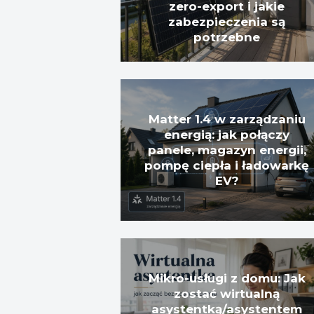
zero-export i jakie
zabezpieczenia są
potrzebne
Matter 1.4 w zarządzaniu
energią: jak połączy
panele, magazyn energii,
pompę ciepła i ładowarkę
EV?
Mikro-usługi z domu: Jak
zostać wirtualną
asystentką/asystentem