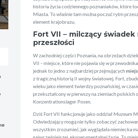
historia życia codziennego poznaniaków, które to
Miasta. To właśnie tam można poczuć rytm przeszło
element krajobrazu.
Fort VII – milczący świadek
przeszłości
W zachodniej części Poznania, na obrzeżach dzieln
VII – miejsce, które nie pojawia się w przewodnik
jednak to jedno z najbardziej przejmujących
miej
a
z tragiczną historią II wojny światowej. Fort, zb
wieku jako element twierdzy poznańskiej, w czasie
o
przekształcony w pierwszy na ziemiach polskich 
Konzentrationslager Posen.
Dziś Fort VII funkcjonuje jako oddział Muzeum M
Odwiedzający mogą nie tylko zobaczyć zachowane 
ne
wszystkim zrozumieć, jak wyglądała niemiecka mac
najwcześniejszej, eksperymentalnej fazie. To miej