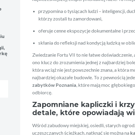
e
przypomina o tysiącach ludzi – inteligencji, d
którzy zostali tu zamordowani,
oferuje cenne ekspozycje dokumentalne i prze
iu
skłania do refleksji nad kondycją ludzką w ob
i,
rkę
Zwiedzanie Fortu VII to nie łatwe doświadczenie,
ono klucz do zrozumienia jednej z najbardziej boles
która wciąż nie jest powszechnie znana, a która m
najbardziej okazałe budowle. To z pewnością jede
zabytków Poznania
, które mają moc głębokieg
odbiorcę.
Zapomniane kapliczki i krz
detale, które opowiadają wi
Wśród zabudowy miejskiej, osiedli, starych ogro
uczęszczanych ścieżkach, natknąć się można na
ka