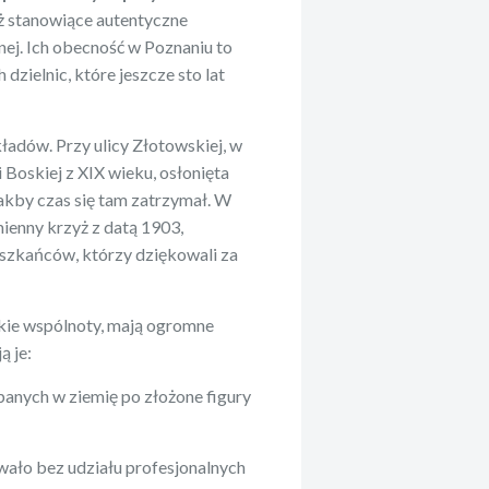
eż stanowiące autentyczne
nej. Ich obecność w Poznaniu to
dzielnic, które jeszcze sto lat
adów. Przy ulicy Złotowskiej, w
 Boskiej z XIX wieku, osłonięta
akby czas się tam zatrzymał. W
ienny krzyż z datą 1903,
eszkańców, którzy dziękowali za
kie wspólnoty, mają ogromne
ą je:
anych w ziemię po złożone figury
awało bez udziału profesjonalnych