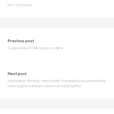
No Comments
Nawigacja
wpisu
Previous post
Gospodarka Polski oparta o dane
Next post
Malowanie dachów i dachówek: Kompleksowy przewodnik
od przygotowania po zakończenie projektu