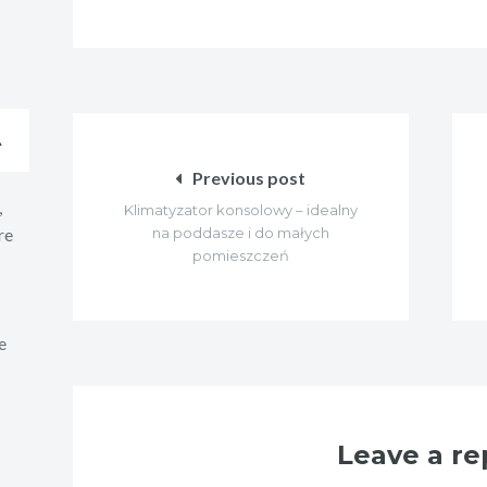
Nawigacja
A
wpisu
Previous post
,
Klimatyzator konsolowy – idealny
re
na poddasze i do małych
pomieszczeń
e
Leave a re