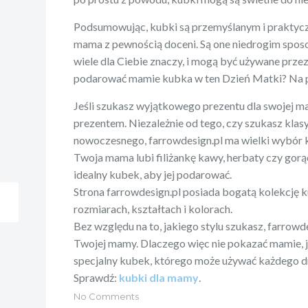
Podsumowując, kubki są przemyślanym i praktyc
mama z pewnością doceni. Są one niedrogim spos
wiele dla Ciebie znaczy, i mogą być używane przez
podarować mamie kubka w ten Dzień Matki? Na p
Jeśli szukasz wyjątkowego prezentu dla swojej m
prezentem. Niezależnie od tego, czy szukasz klas
nowoczesnego, farrowdesign.pl ma wielki wybór 
Twoja mama lubi filiżankę kawy, herbaty czy gor
idealny kubek, aby jej podarować.
Strona farrowdesign.pl posiada bogatą kolekcję
rozmiarach, kształtach i kolorach.
Bez względu na to, jakiego stylu szukasz, farrowd
Twojej mamy. Dlaczego więc nie pokazać mamie, ja
specjalny kubek, którego może używać każdego d
Sprawdź:
kubki dla mamy
.
No Comments