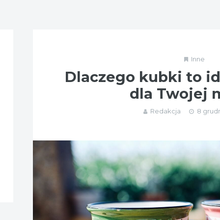
Inne
Dlaczego kubki to i
dla Twojej
Redakcja
8 grudn