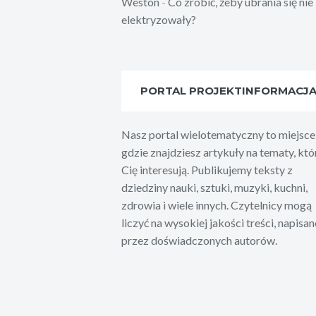
Weston
-
Co zrobić, żeby ubrania się nie
elektryzowały?
PORTAL PROJEKTINFORMACJ
Nasz portal wielotematyczny to miejsce
gdzie znajdziesz artykuły na tematy, któ
Cię interesują. Publikujemy teksty z
dziedziny nauki, sztuki, muzyki, kuchni,
zdrowia i wiele innych. Czytelnicy mogą
liczyć na wysokiej jakości treści, napisan
przez doświadczonych autorów.