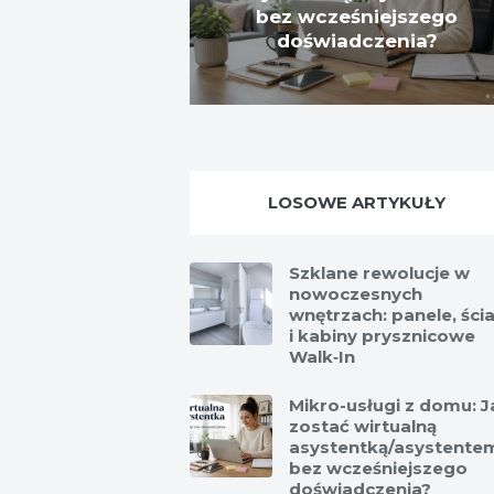
bez wcześniejszego
doświadczenia?
LOSOWE ARTYKUŁY
Szklane rewolucje w
nowoczesnych
wnętrzach: panele, ści
i kabiny prysznicowe
Walk‑In
Mikro-usługi z domu: J
zostać wirtualną
asystentką/asystente
bez wcześniejszego
doświadczenia?