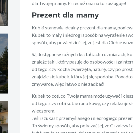
dla Twojej mamy. Przecież ona na to zasługuje!
Prezent dla mamy
Kubki stanowią idealny prezent dla mamy, ponieważ
Kubek to mały i niedrogi sposób na wyrażenie swoj
sposób, aby powiedzieć jej, że jest dla Ciebie ważn
Są dostępne w różnych kształtach, rozmiarach, kolo
znaleźć taki, który pasuje do osobowości i zaint
od tego, czy kocha zwierzęta, naturę, czy po prost
znajdzie się kubek, który jej się spodoba. Pona
zmywarce, więc łatwo o nie zadbać!
Kubek to coś, co Twoja mama może używać i cieszy
od tego, czy robi sobie rano kawę, czy relaksuje si
wieczorem.
Jeśli szukasz przemyślanego i niedrogiego prezen
To świetny sposób, aby pokazać jej, że Ci zależy i
kubkiem jako prezent, dajesz swojej mamie coś sp