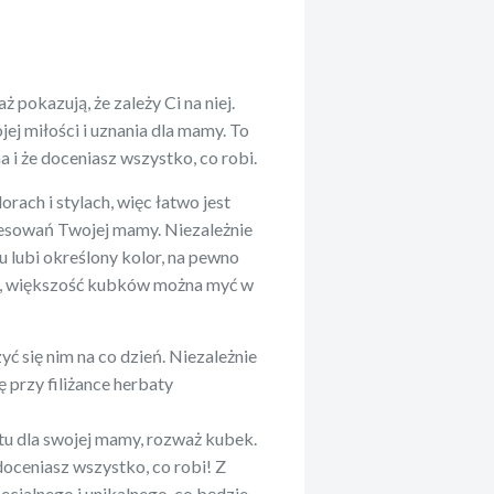
 pokazują, że zależy Ci na niej.
ej miłości i uznania dla mamy. To
a i że doceniasz wszystko, co robi.
rach i stylach, więc łatwo jest
eresowań Twojej mamy. Niezależnie
u lubi określony kolor, na pewno
dto, większość kubków można myć w
ć się nim na co dzień. Niezależnie
ę przy filiżance herbaty
tu dla swojej mamy, rozważ kubek.
 doceniasz wszystko, co robi! Z
ecjalnego i unikalnego, co będzie