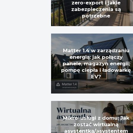
zero-export i jakie
zabezpieczenia są
potrzebne
Matter 1.4 w zarządzaniu
energią: jak połączy
panele, magazyn energii,
pompę ciepła i ładowarkę
EV?
Mikro-usługi z domu: Jak
zostać wirtualną
asystentką/asystentem