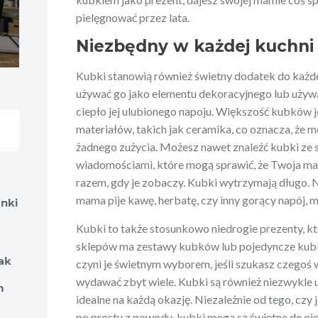
pielęgnować przez lata.
Niezbędny w każdej kuchni
Kubki stanowią również świetny dodatek do każd
używać go jako elementu dekoracyjnego lub używa
ciepło jej ulubionego napoju. Większość kubków 
materiałów, takich jak ceramika, co oznacza, że m
żadnego zużycia. Możesz nawet znaleźć kubki ze 
wiadomościami, które mogą sprawić, że Twoja ma
razem, gdy je zobaczy. Kubki wytrzymają długo. N
mama pije kawę, herbatę, czy inny gorący napój,
anki
Kubki to także stosunkowo niedrogie prezenty, kt
sklepów ma zestawy kubków lub pojedyncze kubk
ak
czyni je świetnym wyborem, jeśli szukasz czegoś 
wydawać zbyt wiele. Kubki są również niezwykle u
m
idealne na każdą okazję. Niezależnie od tego, czy 
po prostu z powodu, kubki mogą są świetne do nie