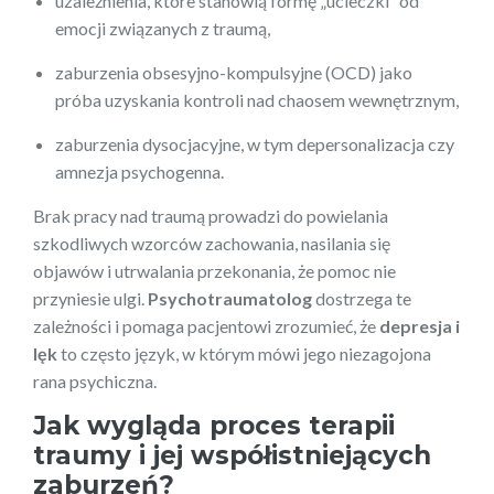
uzależnienia, które stanowią formę „ucieczki” od
emocji związanych z traumą,
zaburzenia obsesyjno-kompulsyjne (OCD) jako
próba uzyskania kontroli nad chaosem wewnętrznym,
zaburzenia dysocjacyjne, w tym depersonalizacja czy
amnezja psychogenna.
Brak pracy nad traumą prowadzi do powielania
szkodliwych wzorców zachowania, nasilania się
objawów i utrwalania przekonania, że pomoc nie
przyniesie ulgi.
Psychotraumatolog
dostrzega te
zależności i pomaga pacjentowi zrozumieć, że
depresja i
lęk
to często język, w którym mówi jego niezagojona
rana psychiczna.
Jak wygląda proces terapii
traumy i jej współistniejących
zaburzeń?