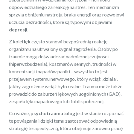
odpowiedzialnego za reakcję na stres. Ten mechanizm
sprzyja obniżeniu nastroju, braku energii oraz rozwojowi
uczucia bezradności, które są typowymi objawami
depresji
.
Z kolei
lęk
często stanowi bezpośrednią reakcję
organizmu na utrwalony sygnał zagrożenia. Osoby po
traumie mogą doświadczać nadmiernej czujności
(hiperwzbudzenia), koszmarów sennych, trudności w
koncentracji i napadów paniki – wszystko to jest
przejawem systemu nerwowego, który wciąż „działa”,
jakby zagrożenie wciąż było realne. Trauma może także
prowadzić do zaburzeń lękowych uogólnionych (GAD),
zespołu lęku napadowego lub fobii społecznej.
Co ważne,
psychotraumatolog
jest w stanie rozpoznać
te powiązania i dzięki temu zastosować odpowiednią
strategię terapeutyczną, która obejmuje zarówno pracę