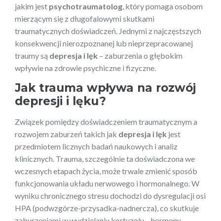
jakim jest
psychotraumatolog
, który pomaga osobom
mierzącym się z długofalowymi skutkami
traumatycznych doświadczeń. Jednymi z najczęstszych
konsekwencji nierozpoznanej lub nieprzepracowanej
traumy są
depresja i lęk
– zaburzenia o głębokim
wpływie na zdrowie psychiczne i fizyczne.
Jak trauma wpływa na rozwój
depresji i lęku?
Związek pomiędzy doświadczeniem traumatycznym a
rozwojem zaburzeń takich jak
depresja i lęk
jest
przedmiotem licznych badań naukowych i analiz
klinicznych. Trauma, szczególnie ta doświadczona we
wczesnych etapach życia, może trwale zmienić sposób
funkcjonowania układu nerwowego i hormonalnego. W
wyniku chronicznego stresu dochodzi do dysregulacji osi
HPA (podwzgórze-przysadka-nadnercza), co skutkuje
zaburzeniami w wydzielaniu kortyzolu – hormonu