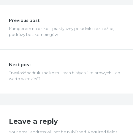
Nawigacja
wpisu
Previous post
Kamperem na dziko – praktyczny poradnik niezależnej
podróży bez kempingów
Next post
Trwałość nadruku na koszulkach białych i kolorowych – co
warto wiedzieć?
Leave a reply
Your email address will not be published. Required fields