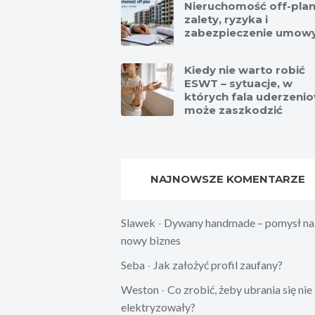
Nieruchomość off-plan
zalety, ryzyka i
zabezpieczenie umow
Kiedy nie warto robić
ESWT – sytuacje, w
których fala uderzeni
może zaszkodzić
NAJNOWSZE KOMENTARZE
Slawek
-
Dywany handmade – pomysł na
nowy biznes
Seba
-
Jak założyć profil zaufany?
Weston
-
Co zrobić, żeby ubrania się nie
elektryzowały?