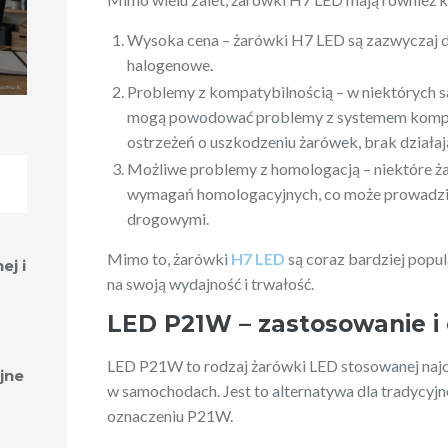
Wysoka cena – żarówki H7 LED są zazwyczaj dr
halogenowe.
Problemy z kompatybilnością – w niektórych
mogą powodować problemy z systemem kompu
ostrzeżeń o uszkodzeniu żarówek, brak działają
Możliwe problemy z homologacją – niektóre ż
wymagań homologacyjnych, co może prowadzić
drogowymi.
Mimo to, żarówki
H7 LED
są coraz bardziej popu
ej i
na swoją wydajność i trwałość.
LED P21W – zastosowanie i
LED P21W to rodzaj żarówki LED stosowanej najc
yjne
w samochodach. Jest to alternatywa dla tradycyjn
oznaczeniu P21W.