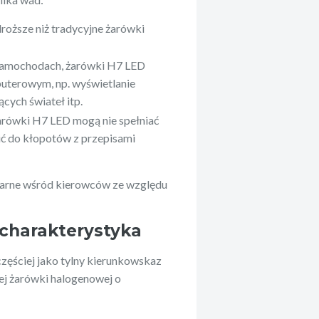
oższe niż tradycyjne żarówki
 samochodach, żarówki H7 LED
terowym, np. wyświetlanie
cych świateł itp.
arówki H7 LED mogą nie spełniać
 do kłopotów z przepisami
larne wśród kierowców ze względu
 charakterystyka
zęściej jako tylny kierunkowskaz
ej żarówki halogenowej o