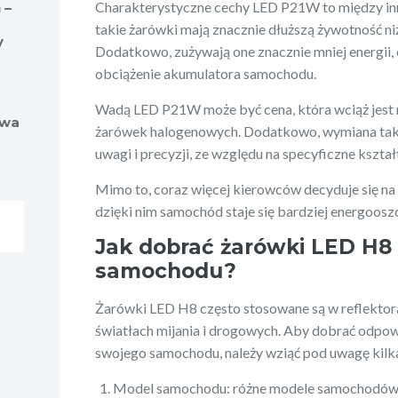
Charakterystyczne cechy LED P21W to między in
 –
takie żarówki mają znacznie dłuższą żywotność n
y
Dodatkowo, zużywają one znacznie mniej energii, 
obciążenie akumulatora samochodu.
Wadą LED P21W może być cena, która wciąż jest n
owa
żarówek halogenowych. Dodatkowo, wymiana taki
uwagi i precyzji, ze względu na specyficzne kształ
Mimo to, coraz więcej kierowców decyduje się n
dzięki nim samochód staje się bardziej energoos
Jak dobrać żarówki LED H8
samochodu?
Żarówki LED H8 często stosowane są w reflektor
światłach mijania i drogowych. Aby dobrać odpo
swojego samochodu, należy wziąć pod uwagę kilka
Model samochodu: różne modele samochodów