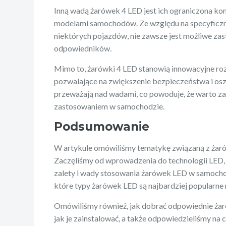
Inną wadą żarówek 4 LED jest ich ograniczona ko
modelami samochodów. Ze względu na specyficz
niektórych pojazdów, nie zawsze jest możliwe za
odpowiedników.
Mimo to, żarówki 4 LED stanowią innowacyjne r
pozwalające na zwiększenie bezpieczeństwa i oszc
przeważają nad wadami, co powoduje, że warto za
zastosowaniem w samochodzie.
Podsumowanie
W artykule omówiliśmy tematykę związaną z ża
Zaczęliśmy od wprowadzenia do technologii LED,
zalety i wady stosowania żarówek LED w samocho
które typy żarówek LED są najbardziej popularne n
Omówiliśmy również, jak dobrać odpowiednie ża
jak je zainstalować, a także odpowiedzieliśmy na