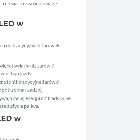
a co warto zwrócić uwagę
 LED w
niu do tradycyjnych żarówek
ięcej światła niż żarówki
czeństwo jazdy.
ność niż tradycyjne żarówki
 potrzebna rzadziej.
wają mniej energii niż tradycyjne
ze zużycie paliwa.
LED w
ilka wad: