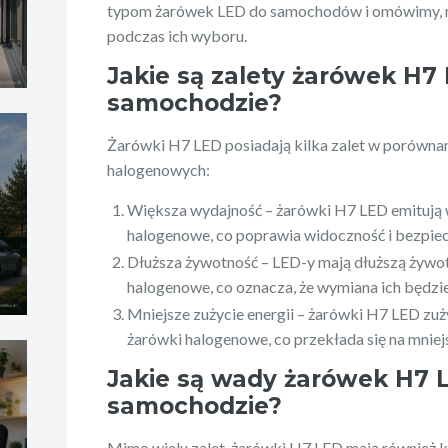
typom żarówek LED do samochodów i omówimy, n
podczas ich wyboru.
Jakie są zalety żarówek H7
samochodzie?
Żarówki H7 LED posiadają kilka zalet w porówna
halogenowych:
Większa wydajność – żarówki H7 LED emitują w
halogenowe, co poprawia widoczność i bezpie
Dłuższa żywotność – LED-y mają dłuższą żywot
halogenowe, co oznacza, że wymiana ich będzie
Mniejsze zużycie energii – żarówki H7 LED zuży
żarówki halogenowe, co przekłada się na mniejs
Jakie są wady żarówek H7 
samochodzie?
Mimo wielu zalet, żarówki H7 LED mają również k