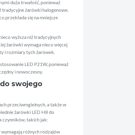
nymi duża trwałość, ponieważ
iż tradycyjne żarówki halogenowe.
co przekłada się na mniejsze
ieco wyższa niż tradycyjnych
ej żarówki wymaga nieco więcej
ty i rozmiary tych żarówek.
a stosowanie LED P21W, ponieważ
zczędny i nowoczesny.
 do swojego
ach przeciwmgielnych, a także w
wiednie żarówki LED H8 do
 czynników, takich jak:
 wymagają różnych rodzajów