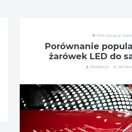
Motoryzacja i tran
Porównanie popula
żarówek LED do 
Redakcja
28 lute