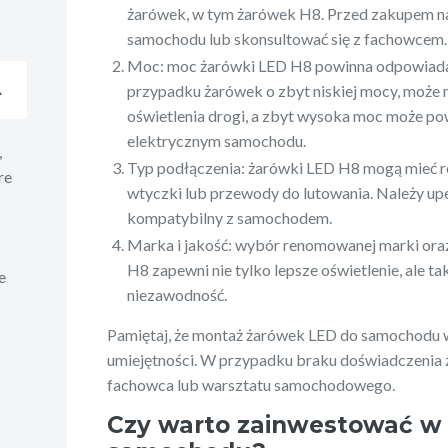
żarówek, w tym żarówek H8. Przed zakupem nal
samochodu lub skonsultować się z fachowcem.
Moc: moc żarówki LED H8 powinna odpowia
A
przypadku żarówek o zbyt niskiej mocy, może
oświetlenia drogi, a zbyt wysoka moc może 
elektrycznym samochodu.
,
Typ podłączenia: żarówki LED H8 mogą mieć ró
re
wtyczki lub przewody do lutowania. Należy upe
kompatybilny z samochodem.
Marka i jakość: wybór renomowanej marki ora
H8 zapewni nie tylko lepsze oświetlenie, ale ta
e
niezawodność.
Pamiętaj, że montaż żarówek LED do samochodu 
umiejętności. W przypadku braku doświadczenia za
fachowca lub warsztatu samochodowego.
Czy warto zainwestować w 