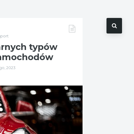
sport
rnych typów
samochodów
go, 2023