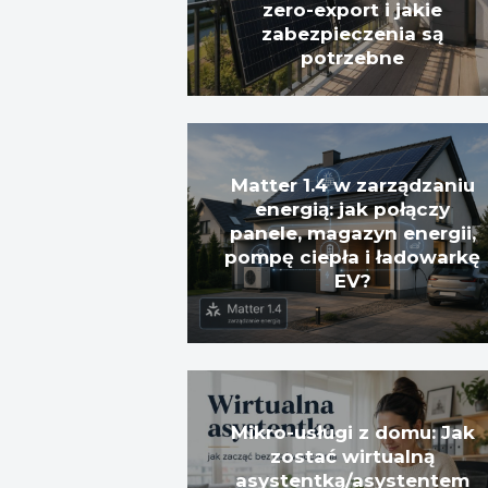
zero-export i jakie
zabezpieczenia są
potrzebne
Matter 1.4 w zarządzaniu
energią: jak połączy
panele, magazyn energii,
pompę ciepła i ładowarkę
EV?
Mikro-usługi z domu: Jak
zostać wirtualną
asystentką/asystentem