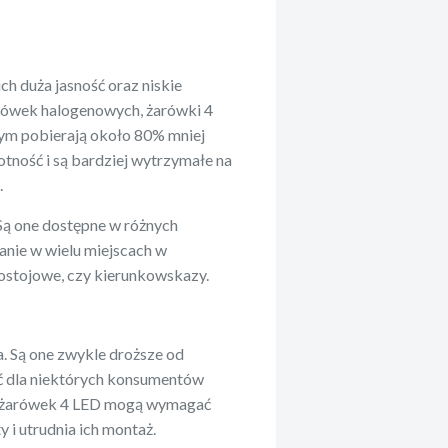
ch duża jasność oraz niskie
żarówek halogenowych, żarówki 4
tym pobierają około 80% mniej
otność i są bardziej wytrzymałe na
.
 Są one dostępne w różnych
wanie w wielu miejscach w
postojowe, czy kierunkowskazy.
. Są one zwykle droższe od
ć dla niektórych konsumentów
e żarówek 4 LED mogą wymagać
 i utrudnia ich montaż.