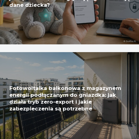
dane dziecka?
Fotowoltaika balkonowa z magazynem
energii podłączanym do gniazdka: jak
działa tryb zero-export i jakie
zabezpieczenia są potrzebne