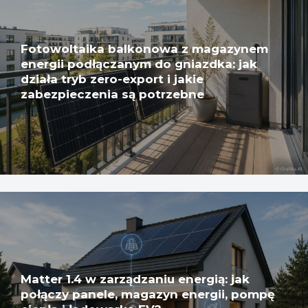
Fotowoltaika balkonowa z magazynem
energii podłączanym do gniazdka: jak
działa tryb zero-export i jakie
zabezpieczenia są potrzebne
Matter 1.4 w zarządzaniu energią: jak
połączy panele, magazyn energii, pompę