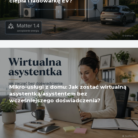
ciepła i ładowarkę EV?
Mikro-usługi z domu: Jak zostać wirtualną
asystentką/asystentem bez
wcześniejszego doświadczenia?