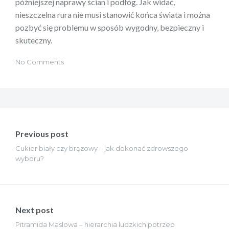
późniejszej naprawy ścian i podłóg. Jak widać,
nieszczelna rura nie musi stanowić końca świata i można
pozbyć się problemu w sposób wygodny, bezpieczny i
skuteczny.
No Comments
Nawigacja
wpisu
Previous post
Cukier biały czy brązowy – jak dokonać zdrowszego
wyboru?
Next post
Pitramida Maslowa – hierarchia ludzkich potrzeb