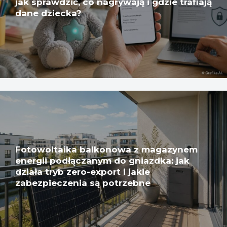
jak sprawdzić, co nagrywają i gdzie trafiają
dane dziecka?
Fotowoltaika balkonowa z magazynem
energii podłączanym do gniazdka: jak
działa tryb zero-export i jakie
zabezpieczenia są potrzebne