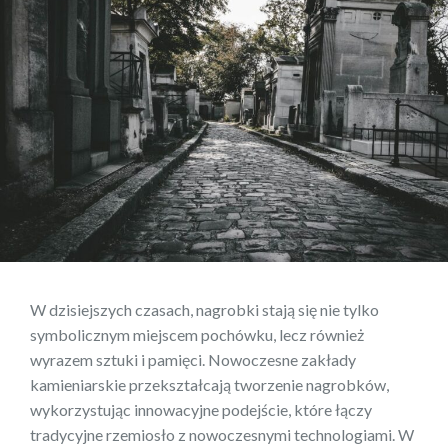
W dzisiejszych czasach, nagrobki stają się nie tylko
symbolicznym miejscem pochówku, lecz również
wyrazem sztuki i pamięci. Nowoczesne zakłady
kamieniarskie przekształcają tworzenie nagrobków,
wykorzystując innowacyjne podejście, które łączy
tradycyjne rzemiosło z nowoczesnymi technologiami. W