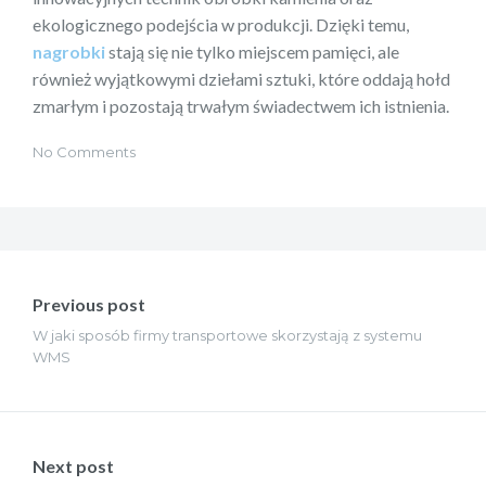
ekologicznego podejścia w produkcji. Dzięki temu,
nagrobki
stają się nie tylko miejscem pamięci, ale
również wyjątkowymi dziełami sztuki, które oddają hołd
zmarłym i pozostają trwałym świadectwem ich istnienia.
No Comments
Nawigacja
wpisu
Previous post
W jaki sposób firmy transportowe skorzystają z systemu
WMS
Next post