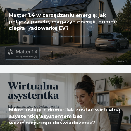
Matter 1.4 w zarządzaniu energią: jak
połączy panele, magazyn energii, pompę
ciepła i ładowarkę EV?
Mikro-usługi z domu: Jak zostać wirtualną
asystentką/asystentem bez
wcześniejszego doświadczenia?