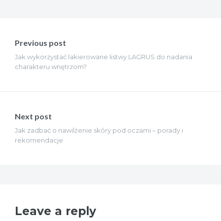
Nawigacja
wpisu
Previous post
Jak wykorzystać lakierowane listwy LAGRUS do nadania
charakteru wnętrzom?
Next post
Jak zadbać o nawilżenie skóry pod oczami – porady i
rekomendacje
Leave a reply