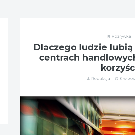
Rozrywka
Dlaczego ludzie lubią
centrach handlowych
korzyśc
Redakcja
6 wrześ