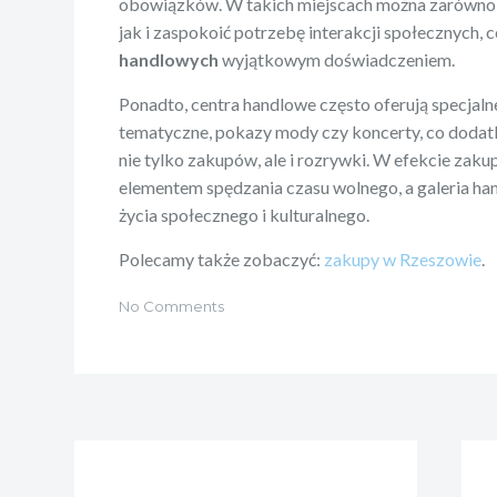
obowiązków. W takich miejscach można zarówno
jak i zaspokoić potrzebę interakcji społecznych, 
handlowych
wyjątkowym doświadczeniem.
Ponadto, centra handlowe często oferują specjaln
tematyczne, pokazy mody czy koncerty, co doda
nie tylko zakupów, ale i rozrywki. W efekcie zaku
elementem spędzania czasu wolnego, a galeria ha
życia społecznego i kulturalnego.
Polecamy także zobaczyć:
zakupy w Rzeszowie
.
No Comments
Nawigacja
wpisu