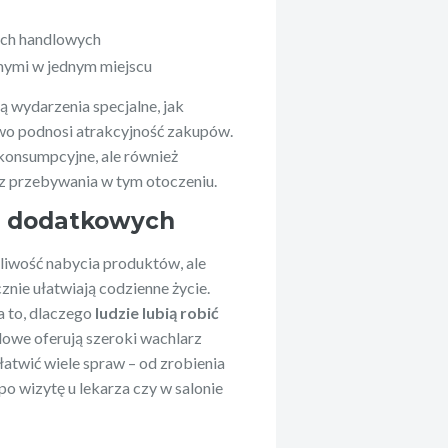
ach handlowych
mymi w jednym miejscu
 wydarzenia specjalne, jak
wo podnosi atrakcyjność zakupów.
 konsumpcyjne, ale również
z przebywania w tym otoczeniu.
g dodatkowych
żliwość nabycia produktów, ale
znie ułatwiają codzienne życie.
 to, dlaczego
ludzie lubią robić
dlowe oferują szeroki wachlarz
atwić wiele spraw – od zrobienia
o wizytę u lekarza czy w salonie