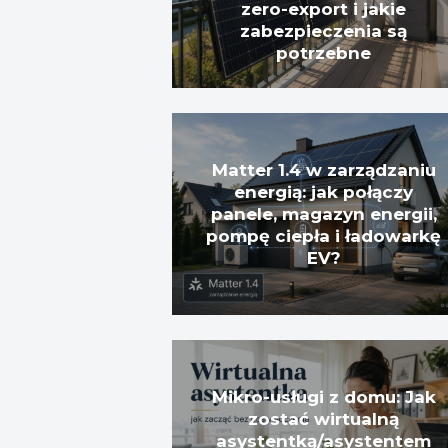
zero-export i jakie
zabezpieczenia są
potrzebne
Matter 1.4 w zarządzaniu
energią: jak połączy
panele, magazyn energii,
pompę ciepła i ładowarkę
EV?
Mikro-usługi z domu: Jak
zostać wirtualną
asystentką/asystentem