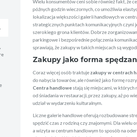
Wielu konsumentów ceni sobie również fakt, że c
późnych godzin wieczornych, co umożliwia elasty
lokalizacja większości galerii handlowych w centr
strategicznych punktach komunikacyjnych czyni j
A
szerokiego grona klientów. Dobrze zorganizowana
parkingowe i bezpośrednie połączenia komunikac
,
sprawiają, że zakupy w takich miejscach są wygo
re
Zakupy jako forma spędzan
Coraz więcej osób traktuje
zakupy w centrach 
do nabycia towarów, ale również jako formę rozry
e
Centra handlowe
stają się miejscami, w których
od śniadania w restauracji, przez zakupy, aż po w
udział w wydarzeniu kulturalnym.
Liczne galerie handlowe oferują rozbudowane str
spędzić czas z rodziną czy znajomymi. Dla wielu o
a wizyta w centrum handlowym to sposób na oder