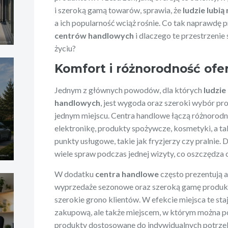
i szeroką gamą towarów, sprawia, że
ludzie lubią
a ich popularność wciąż rośnie. Co tak naprawdę
centrów handlowych
i dlaczego te przestrzenie
życiu?
Komfort i różnorodność ofe
Jednym z głównych powodów, dla których
ludzie
handlowych
, jest wygoda oraz szeroki wybór pr
jednym miejscu. Centra handlowe łączą różnorodne
elektronikę, produkty spożywcze, kosmetyki, a ta
punkty usługowe, takie jak fryzjerzy czy pralnie. 
wiele spraw podczas jednej wizyty, co oszczędza c
W dodatku
centra handlowe
często prezentują a
wyprzedaże sezonowe oraz szeroką gamę produk
szerokie grono klientów. W efekcie miejsca te staj
zakupową, ale także miejscem, w którym można p
produkty dostosowane do indywidualnych potrze