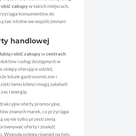
 robić zakupy
w takich miejscach,
 przyciąga konsumentów do
 są tak istotne we współczesnym
rty handlowej
 lubią robić zakupy
w
centrach
oduktów i usług dostępnych w
 sklepy oferujące odzież,
kże lokale gastronomiczne i
Dzięki temu klienci mogą załatwić
zas i energię.
trakcyjne oferty promocyjne,
tów znanych marek, co przyciąga
ą się nie tylko przestrzenią
orównywać oferty i znaleźć
b. Wygoda polega również na tym,