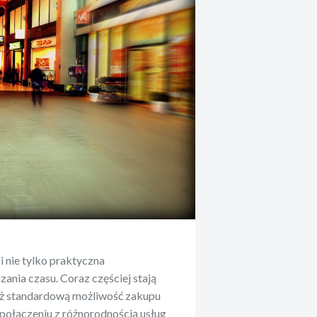
zi nie tylko praktyczna
ania czasu. Coraz częściej stają
 niż standardową możliwość zakupu
 połączeniu z różnorodnością usług