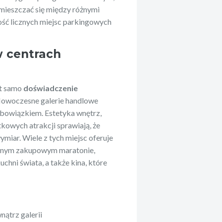
emieszczać się między różnymi
ność licznych miejsc parkingowych
 centrach
st samo
doświadczenie
Nowoczesne galerie handlowe
 obowiązkiem. Estetyka wnętrz,
kowych atrakcji sprawiają, że
miar. Wiele z tych miejsc oferuje
ywnym zakupowym maratonie,
uchni świata, a także kina, które
ątrz galerii