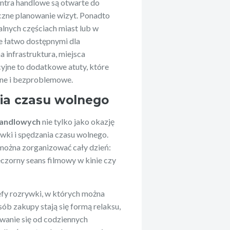
entra handlowe są otwarte do
czne planowanie wizyt. Ponadto
alnych częściach miast lub w
e łatwo dostępnymi dla
 infrastruktura, miejsca
yjne to dodatkowe atuty, które
dne i bezproblemowe.
ia czasu wolnego
handlowych
nie tylko jako okazję
wki i spędzania czasu wolnego.
 można zorganizować cały dzień:
ieczorny seans filmowy w kinie czy
efy rozrywki, w których można
sób zakupy stają się formą relaksu,
wanie się od codziennych