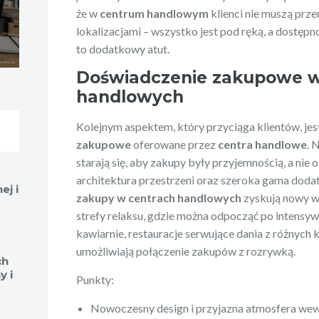
że w
centrum handlowym
klienci nie muszą prz
lokalizacjami – wszystko jest pod ręką, a dostęp
to dodatkowy atut.
Doświadczenie zakupowe w
handlowych
Kolejnym aspektem, który przyciąga klientów, je
zakupowe
oferowane przez
centra handlowe
. 
starają się, aby zakupy były przyjemnością, a nie
architektura przestrzeni oraz szeroka gama dodat
ej i
zakupy w centrach handlowych
zyskują nowy wy
strefy relaksu, gdzie można odpocząć po intens
kawiarnie, restauracje serwujące dania z różnych k
umożliwiają połączenie zakupów z rozrywką.
ch
y i
Punkty:
Nowoczesny design i przyjazna atmosfera wewn