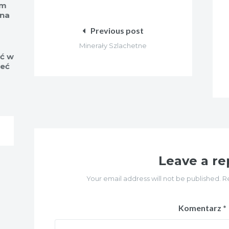
Nawigacja
rm
 na
wpisu
Previous post
Minerały Szlachetne
ść w
ieć
Leave a re
Your email address will not be published. R
Komentarz
*