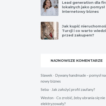
Lead generation dla fi
lokalnych jako pomysł
internetowy biznes
Jak kupić nieruchomo
Turcji i co warto wiedz
przed zakupem?
NAJNOWSZE KOMENTARZE
Slawek
-
Dywany handmade – pomysł na
nowy biznes
Seba
-
Jak założyć profil zaufany?
Weston
-
Co zrobić, żeby ubrania się nie
elektryzowały?