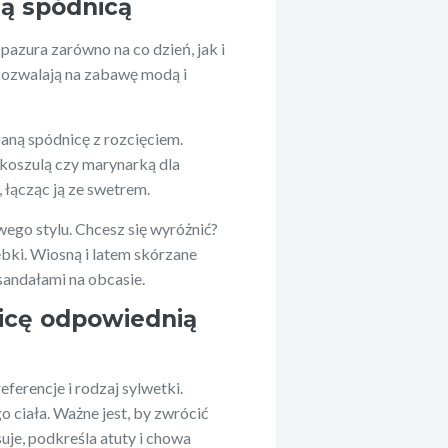
ną spódnicą
 pazura zarówno na co dzień, jak i
Pozwalają na zabawę modą i
aną spódnicę z rozcięciem.
ą koszulą czy marynarką dla
 łącząc ją ze swetrem.
go stylu. Chcesz się wyróżnić?
ebki. Wiosną i latem skórzane
sandałami na obcasie.
icę odpowiednią
ferencje i rodzaj sylwetki.
 ciała. Ważne jest, by zwrócić
suje, podkreśla atuty i chowa