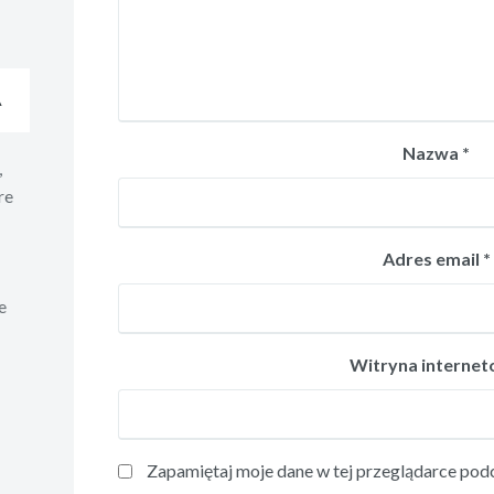
A
Nazwa
*
,
re
Adres email
*
e
Witryna interne
Zapamiętaj moje dane w tej przeglądarce podc