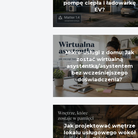
pompę ciepła i ładowarkę
EV?
Mikro-usługi z domu: Jak
zostać wirtualną
asystentką/asystentem
bez wcześniejszego
doświadczenia?
Jak projektować wnętrze
lokalu usługowego wokół