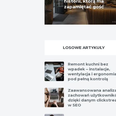
historii, którą ma
zapamiętać gość
LOSOWE ARTYKUŁY
Remont kuchni bez
wpadek – instalacje,
wentylacja i ergonomi
pod pełną kontrolą
Zaawansowana analiz
zachowań użytkownik
dzięki danym clickstr
w SEO