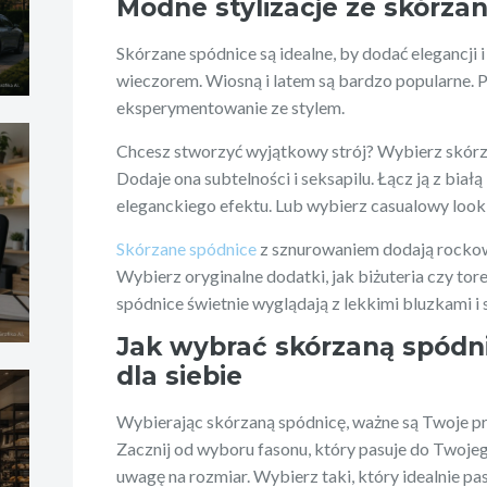
Modne stylizacje ze skórza
Skórzane spódnice są idealne, by dodać elegancji i
wieczorem. Wiosną i latem są bardzo popularne. 
eksperymentowanie ze stylem.
Chcesz stworzyć wyjątkowy strój? Wybierz skórz
Dodaje ona subtelności i seksapilu. Łącz ją z biał
eleganckiego efektu. Lub wybierz casualowy look,
Skórzane spódnice
z sznurowaniem dodają rockowe
Wybierz oryginalne dodatki, jak biżuteria czy tor
spódnice świetnie wyglądają z lekkimi bluzkami i 
Jak wybrać skórzaną spódn
dla siebie
Wybierając skórzaną spódnicę, ważne są Twoje pre
Zacznij od wyboru fasonu, który pasuje do Twojego
uwagę na rozmiar. Wybierz taki, który idealnie pa