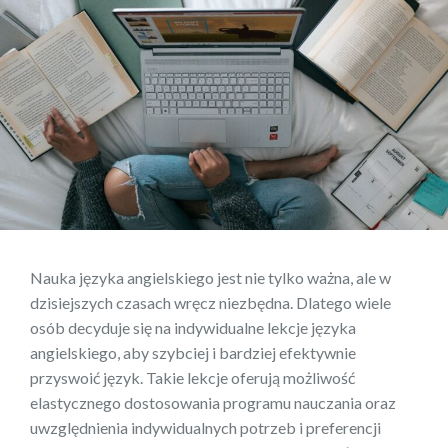
Nauka języka angielskiego jest nie tylko ważna, ale w
dzisiejszych czasach wręcz niezbędna. Dlatego wiele
osób decyduje się na indywidualne lekcje języka
angielskiego, aby szybciej i bardziej efektywnie
przyswoić język. Takie lekcje oferują możliwość
elastycznego dostosowania programu nauczania oraz
uwzględnienia indywidualnych potrzeb i preferencji