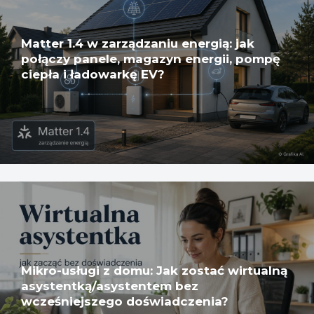
Matter 1.4 w zarządzaniu energią: jak
połączy panele, magazyn energii, pompę
ciepła i ładowarkę EV?
Mikro-usługi z domu: Jak zostać wirtualną
asystentką/asystentem bez
wcześniejszego doświadczenia?