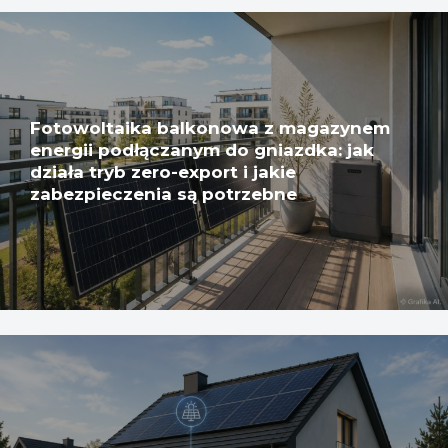
Fotowoltaika balkonowa z magazynem
energii podłączanym do gniazdka: jak
działa tryb zero-export i jakie
zabezpieczenia są potrzebne