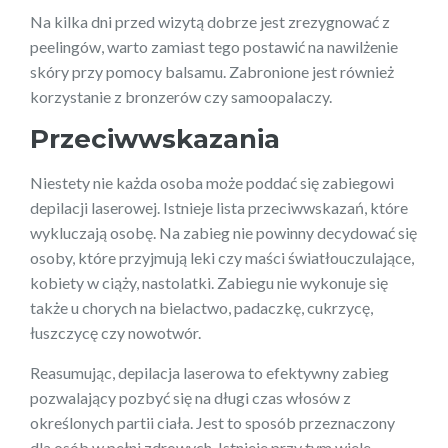
Na kilka dni przed wizytą dobrze jest zrezygnować z
peelingów, warto zamiast tego postawić na nawilżenie
skóry przy pomocy balsamu. Zabronione jest również
korzystanie z bronzerów czy samoopalaczy.
Przeciwwskazania
Niestety nie każda osoba może poddać się zabiegowi
depilacji laserowej. Istnieje lista przeciwwskazań, które
wykluczają osobę. Na zabieg nie powinny decydować się
osoby, które przyjmują leki czy maści światłouczulające,
kobiety w ciąży, nastolatki. Zabiegu nie wykonuje się
także u chorych na bielactwo, padaczkę, cukrzycę,
łuszczycę czy nowotwór.
Reasumując, depilacja laserowa to efektywny zabieg
pozwalający pozbyć się na długi czas włosów z
określonych partii ciała. Jest to sposób przeznaczony
dla osób w pełni zdrowych. Istnieje przy tym wiele