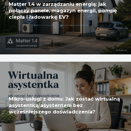
Matter 1.4 w zarządzaniu energią: jak
połączy panele, magazyn energii, pompę
ciepła i ładowarkę EV?
Mikro-usługi z domu: Jak zostać wirtualną
asystentką/asystentem bez
wcześniejszego doświadczenia?