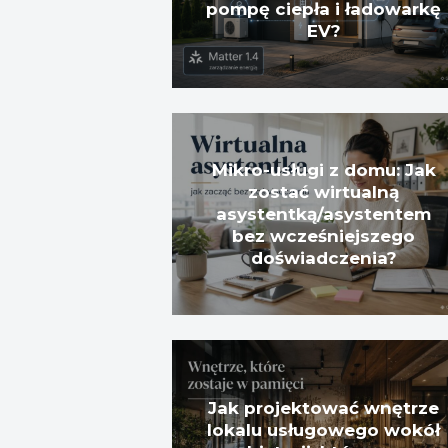
pompę ciepła i ładowarkę
EV?
Mikro-usługi z domu: Jak
zostać wirtualną
asystentką/asystentem
bez wcześniejszego
doświadczenia?
Jak projektować wnętrze
lokalu usługowego wokół