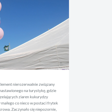
lement nierozerwalnie związany
nastawionego na turystykę, gdzie
rzelających ziaren kukurydzy
y małego co nieco w postaci frytek
owa. Zaczynało się niepozornie,