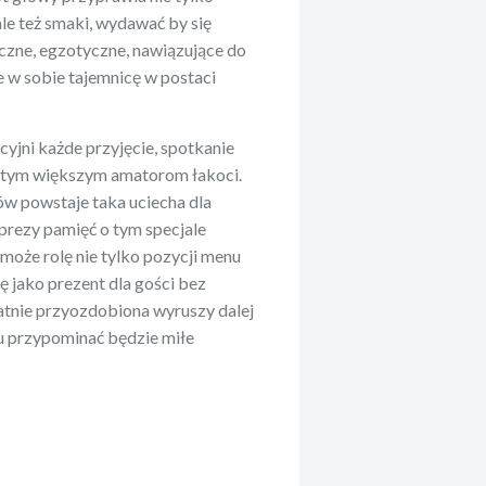
ale też smaki, wydawać by się
yczne, egzotyczne, nawiązujące do
e w sobie tajemnicę w postaci
jni każde przyjęcie, spotkanie
 i tym większym amatorom łakoci.
ów powstaje taka uciecha dla
rezy pamięć o tym specjale
 może rolę nie tylko pozycji menu
ię jako prezent dla gości bez
katnie przyozdobiona wyruszy dalej
iu przypominać będzie miłe