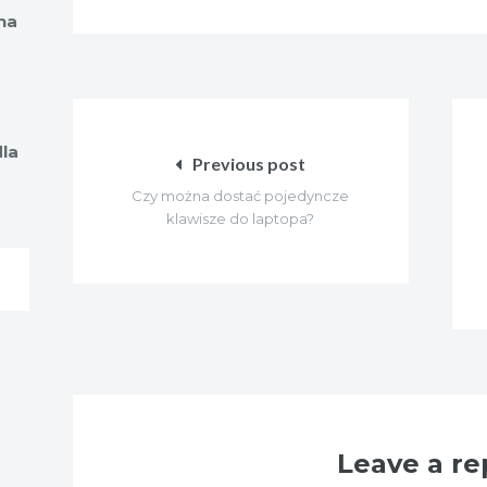
na
Nawigacja
wpisu
dla
Previous post
Czy można dostać pojedyncze
klawisze do laptopa?
Leave a re