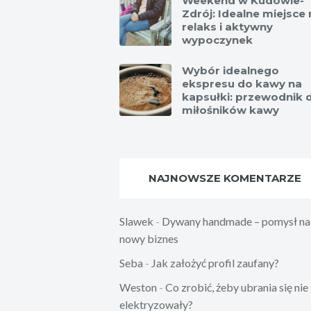
Weekend w Kudowie-
Zdrój: Idealne miejsce 
relaks i aktywny
wypoczynek
Wybór idealnego
ekspresu do kawy na
kapsułki: przewodnik 
miłośników kawy
NAJNOWSZE KOMENTARZE
Slawek
-
Dywany handmade – pomysł na
nowy biznes
Seba
-
Jak założyć profil zaufany?
Weston
-
Co zrobić, żeby ubrania się nie
elektryzowały?