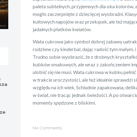
paleta subtelnych, przyjemnych dla oka kolorów, 
mogło zaczerpnięte z dziecięcej wyobraźni. Klas
kultowych napojów oraz przekąsek, ale też mając
jadalnych płatków kwiatów.
Wata cukrowa jako symbol dobrej zabawy uatrakcy
rodzinne czy kinderbal, dając radość tym małym,
Trudno sobie wyobrazić, że z drobnych kryształk
kubków smakowych, ale wraz z zakończeniem imp
ulotnić się nie musi. Wata cukrowa w kubku pełnić
a
w trakcie uroczystości, ale też idealnie sprawdzi s
sza
względu na ich wiek. Schludnie zapakowana, deli
w świat, nie tracąc jednak świeżości. A po otwarc
momenty spędzone z bliskimi.
rze
No Comments