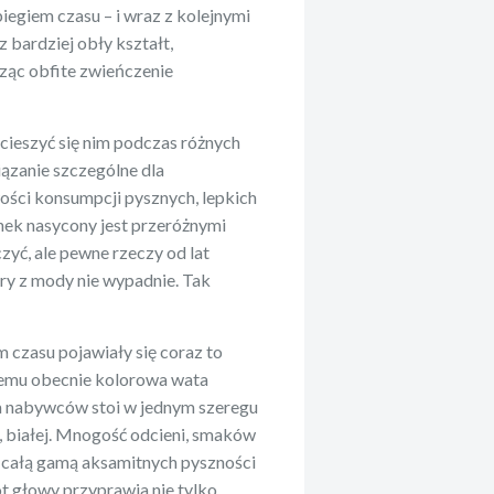
iegiem czasu – i wraz z kolejnymi
bardziej obły kształt,
rząc obfite zwieńczenie
cieszyć się nim podczas różnych
iązanie szczególne dla
wości konsumpcji pysznych, lepkich
nek nasycony jest przeróżnymi
yć, ale pewne rzeczy od lat
ry z mody nie wypadnie. Tak
 czasu pojawiały się coraz to
zemu obecnie kolorowa wata
ia nabywców stoi w jednym szeregu
, białej. Mnogość odcieni, smaków
z całą gamą aksamitnych pyszności
ót głowy przyprawia nie tylko