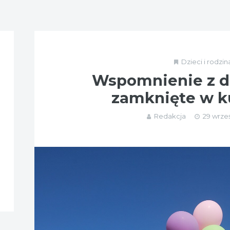
Dzieci i rodzin
Wspomnienie z d
zamknięte w 
Redakcja
29 wrześ