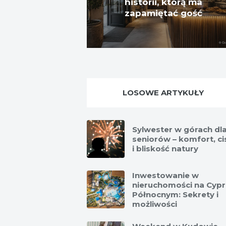
historii, którą ma
zapamiętać gość
LOSOWE ARTYKUŁY
Sylwester w górach dl
seniorów – komfort, ci
i bliskość natury
Inwestowanie w
nieruchomości na Cyp
Północnym: Sekrety i
możliwości