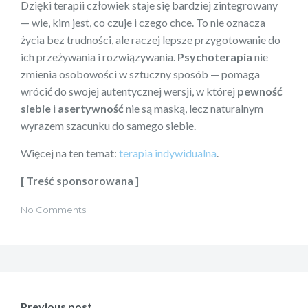
Dzięki terapii człowiek staje się bardziej zintegrowany
— wie, kim jest, co czuje i czego chce. To nie oznacza
życia bez trudności, ale raczej lepsze przygotowanie do
ich przeżywania i rozwiązywania.
Psychoterapia
nie
zmienia osobowości w sztuczny sposób — pomaga
wrócić do swojej autentycznej wersji, w której
pewność
siebie
i
asertywność
nie są maską, lecz naturalnym
wyrazem szacunku do samego siebie.
Więcej na ten temat:
terapia indywidualna
.
[ Treść sponsorowana ]
No Comments
Nawigacja
wpisu
Previous post