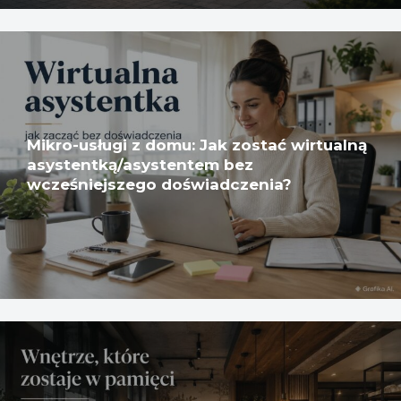
Mikro-usługi z domu: Jak zostać wirtualną
asystentką/asystentem bez
wcześniejszego doświadczenia?