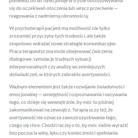
ponieważ od lat funkcjonuje w trybie dostosowywania
się do oczekiwań otoczenia lub wręcz przeciwnie —
reagowania z nadmierną obronnością.
W psychoterapii pacjent ma możliwość nie tylko
zrozumieć przyczyny tych trudności, ale także
stopniowo wdrażać nowe strategie komunikacyjne.
Praca terapeutyczna może obejmować ćwiczenia
dialogowe, symulacje trudnych sytuacji
interpersonalnych czy analizę wcześniejszych
doświadczeń, w których zabrakło asertywności.
Ważnym elementem jest także rozwijanie świadomości
emocjonalnej — umiejętność rozpoznawania i nazywania
tego, co dzieje się wewnętrznie, by móc to później
zakomunikować na zewnątrz. Terapia uczy też, że
asertywność nie oznacza zawsze uzyskiwania tego,
czego się chce. Chodzi raczej o to, by móc siebie wyrazić
bez poczucia winy, lęku czy konieczności spełniania