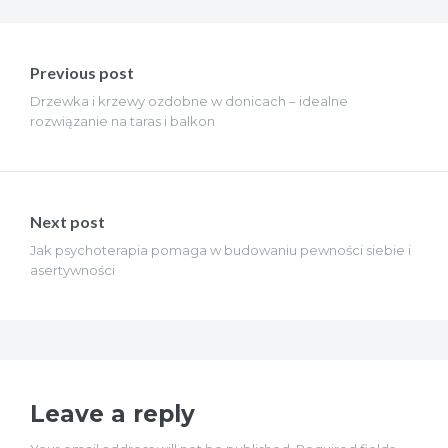
Nawigacja
wpisu
Previous post
Drzewka i krzewy ozdobne w donicach – idealne
rozwiązanie na taras i balkon
Next post
Jak psychoterapia pomaga w budowaniu pewności siebie i
asertywności
Leave a reply