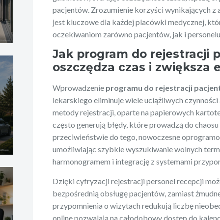
pacjentów. Zrozumienie korzyści wynikających z a
jest kluczowe dla każdej placówki medycznej, kt
oczekiwaniom zarówno pacjentów, jak i personelu
Jak program do rejestracji
oszczędza czas i zwiększa
Wprowadzenie
programu do rejestracji pacje
lekarskiego eliminuje wiele uciążliwych czynności
metody rejestracji, oparte na papierowych kartot
często generują błędy, które prowadzą do chaosu
przeciwieństwie do tego, nowoczesne oprogramo
umożliwiając szybkie wyszukiwanie wolnych term
harmonogramem i integrację z systemami przypo
Dzięki cyfryzacji rejestracji personel recepcji mo
bezpośrednią obsługę pacjentów, zamiast żmudne
przypomnienia o wizytach redukują liczbę nieobecn
online pozwalają na całodobowy dostęp do kalen