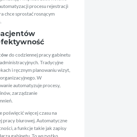
utomatyzacji procesu rejestracji
óra chce sprostać rosnącym
.
 pacjentów
 efektywność
ntów
do codziennej pracy gabinetu
 administracyjnych. Tradycyjne
ekach i ręcznym planowaniu wizyt,
 organizacyjnego. W
wanie automatyzuje procesy,
inów, zarządzanie
mnień.
że poświęcić więcej czasu na
j pracy biurowej. Automatyczne
ości, a funkcje takie jak zapisy
darza gabinetu. To wszystko