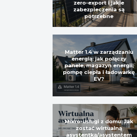
zero-export i jakie
zabezpieczenia są
potrzebne
Matter 1.4 w zarządzaniu
energią: jak połączy
panele, magazyn energii,
pompę ciepła i ładowarkę
EV?
Mikro-usługi z domu: Jak
zostać wirtualną
asystentką/asystentem