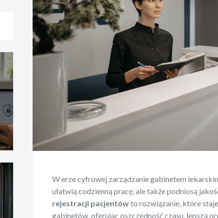
W erze cyfrowej zarządzanie gabinetem lekarskim
ułatwią codzienną pracę, ale także podniosą jako
rejestracji pacjentów
to rozwiązanie, które sta
gabinetów, oferując oszczędność czasu, lepszą or