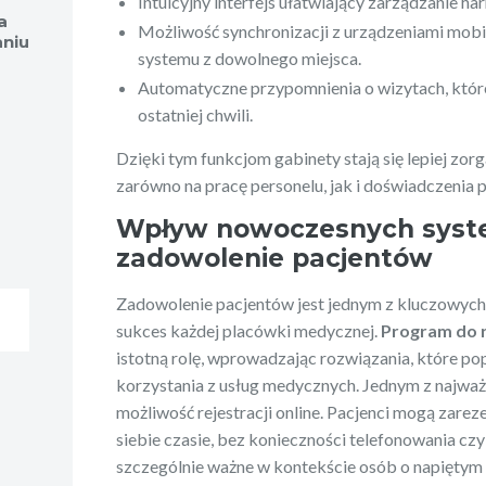
Intuicyjny interfejs ułatwiający zarządzanie 
a
Możliwość synchronizacji z urządzeniami mobi
niu
systemu z dowolnego miejsca.
Automatyczne przypomnienia o wizytach, któr
ostatniej chwili.
Dzięki tym funkcjom gabinety stają się lepiej z
zarówno na pracę personelu, jak i doświadczenia 
Wpływ nowoczesnych sys
zadowolenie pacjentów
Zadowolenie pacjentów jest jednym z kluczowyc
sukces każdej placówki medycznej.
Program do r
istotną rolę, wprowadzając rozwiązania, które p
korzystania z usług medycznych. Jednym z najważ
możliwość rejestracji online. Pacjenci mogą zar
siebie czasie, bez konieczności telefonowania cz
szczególnie ważne w kontekście osób o napiętym 