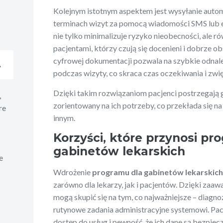
Kolejnym istotnym aspektem jest wysyłanie aut
terminach wizyt za pomocą wiadomości SMS lub e
nie tylko minimalizuje ryzyko nieobecności, ale r
pacjentami, którzy czują się docenieni i dobrze ob
cyfrowej dokumentacji pozwala na szybkie odnale
A
podczas wizyty, co skraca czas oczekiwania i zwi
Dzięki takim rozwiązaniom pacjenci postrzegają 
,
zorientowany na ich potrzeby, co przekłada się na 
re
innym.
Korzyści, które przynosi pr
gabinetów lekarskich
e
Wdrożenie
programu dla gabinetów lekarskic
zarówno dla lekarzy, jak i pacjentów. Dzięki zaa
mogą skupić się na tym, co najważniejsze – diagno
rutynowe zadania administracyjne systemowi. Pac
dostęp do usług i pewność, że ich dane są bezpiec