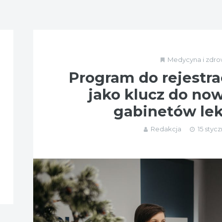
Medycyna i zdro
Program do rejestra
jako klucz do no
gabinetów lek
Redakcja
15 stycz