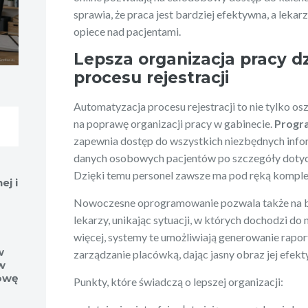
sprawia, że praca jest bardziej efektywna, a leka
opiece nad pacjentami.
Lepsza organizacja pracy d
procesu rejestracji
Automatyzacja procesu rejestracji to nie tylko os
na poprawę organizacji pracy w gabinecie.
Progra
zapewnia dostęp do wszystkich niezbędnych infor
danych osobowych pacjentów po szczegóły dotycz
Dzięki temu personel zawsze ma pod ręką komplet
ej i
Nowoczesne oprogramowanie pozwala także na b
lekarzy, unikając sytuacji, w których dochodzi do
więcej, systemy te umożliwiają generowanie raport
w
zarządzanie placówką, dając jasny obraz jej efekt
w
owę
Punkty, które świadczą o lepszej organizacji: