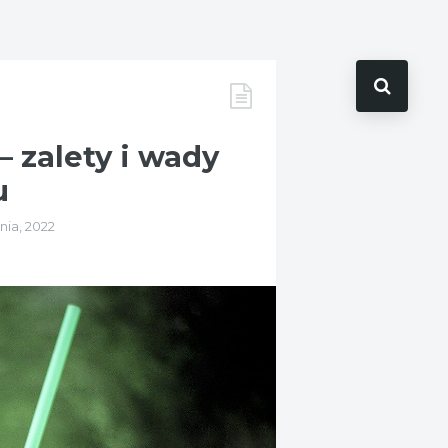
 zalety i wady
u
nia, 2022