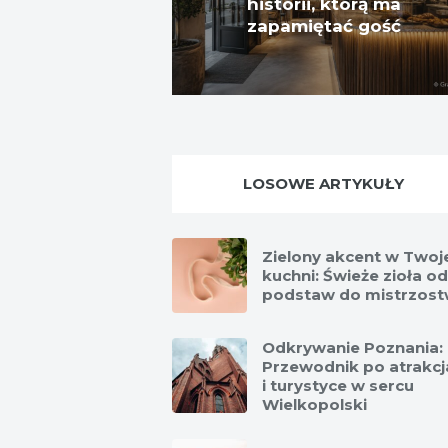
historii, którą ma
zapamiętać gość
LOSOWE ARTYKUŁY
Zielony akcent w Twoj
kuchni: Świeże zioła od
podstaw do mistrzos
Odkrywanie Poznania:
Przewodnik po atrakcj
i turystyce w sercu
Wielkopolski