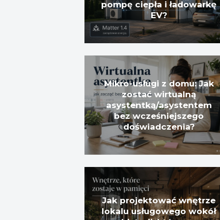
pompę ciepła i ładowarkę
EV?
Mikro-usługi z domu: Jak
zostać wirtualną
asystentką/asystentem
bez wcześniejszego
doświadczenia?
Jak projektować wnętrze
lokalu usługowego wokół