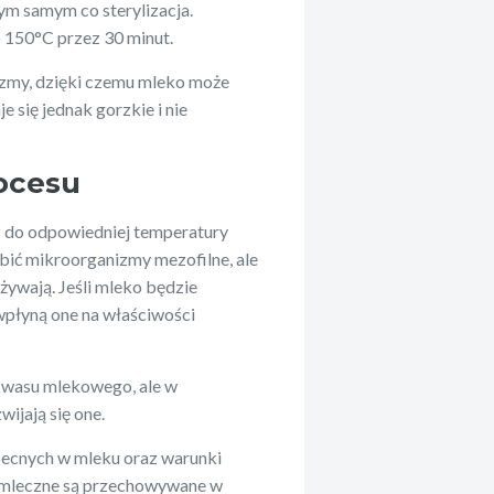
tym samym co sterylizacja.
o 150°C przez 30 minut.
izmy, dzięki czemu mleko może
 się jednak gorzkie i nie
rocesu
z do odpowiedniej temperatury
bić mikroorganizmy mezofilne, ale
ywają. Jeśli mleko będzie
płyną one na właściwości
 kwasu mlekowego, ale w
ijają się one.
obecnych w mleku oraz warunki
 mleczne są przechowywane w