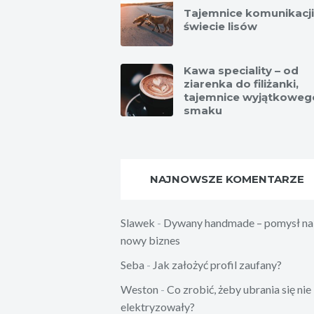
Tajemnice komunikacj
świecie lisów
Kawa speciality – od
ziarenka do filiżanki,
tajemnice wyjątkoweg
smaku
NAJNOWSZE KOMENTARZE
Slawek
-
Dywany handmade – pomysł na
nowy biznes
Seba
-
Jak założyć profil zaufany?
Weston
-
Co zrobić, żeby ubrania się nie
elektryzowały?