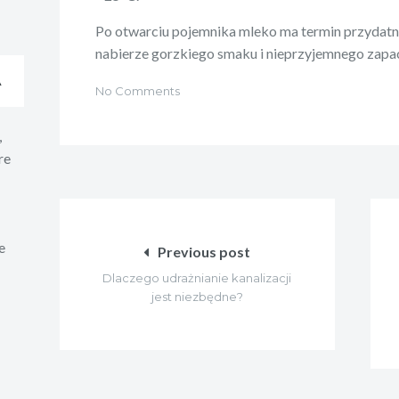
Po otwarciu pojemnika mleko ma termin przydatno
nabierze gorzkiego smaku i nieprzyjemnego zapa
A
No Comments
,
re
Nawigacja
wpisu
e
Previous post
Dlaczego udrażnianie kanalizacji
jest niezbędne?