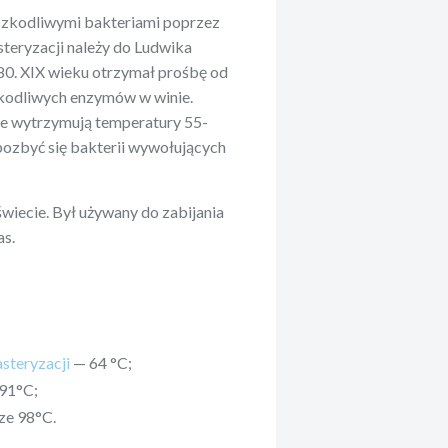
 szkodliwymi bakteriami poprzez
steryzacji należy do Ludwika
80. XIX wieku otrzymał prośbę od
szkodliwych enzymów w winie.
ie wytrzymują temperatury 55-
ozbyć się bakterii wywołujących
świecie. Był używany do zabijania
as.
steryzacji
— 64 °C;
-91°C;
ze 98°C.