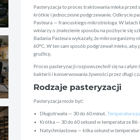
Pasteryzacja to proces traktowania mleka przed
krótkie i jednoczesne podgrzewanie. Odkrycie pa
Pasteura — francuskiego mikrobiologa. W latach 
winiarzy o znalezienie sposobu na pozbycie się 
Badania Pasteura wykazały, że mikroorganizmy n
60°C. W ten sam sposób podgrzewał mleko, aby p
gruźlicę.
Proces pasteryzacji rozpowszechnił się na całym 
bakterii i konserwowania żywności przez długi cz
Rodzaje pasteryzacji
Pasteryzacja może być:
Długotrwała — 30 do 60 minut.
Temperatura pa
Krótka — 30 do 60 sekund w temperaturze 86
Natychmiastowa — kilka sekund w temperatur