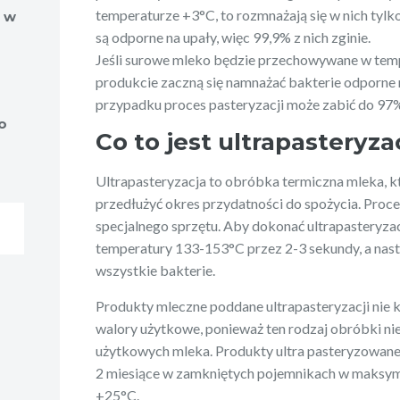
temperaturze +3°C, to rozmnażają się w nich tylko
i w
są odporne na upały, więc 99,9% z nich zginie.
Jeśli surowe mleko będzie przechowywane w temp
produkcie zaczną się namnażać bakterie odporne
przypadku proces pasteryzacji może zabić do 9
o
Co to jest ultrapasteryza
Ultrapasteryzacja to obróbka termiczna mleka, k
przedłużyć okres przydatności do spożycia. Pro
specjalnego sprzętu. Aby dokonać ultrapasteryzac
temperatury 133-153°C przez 2-3 sekundy, a nastę
wszystkie bakterie.
Produkty mleczne poddane ultrapasteryzacji nie 
walory użytkowe, ponieważ ten rodzaj obróbki ni
użytkowych mleka. Produkty ultra pasteryzowa
2 miesiące w zamkniętych pojemnikach w maksym
+25°C.