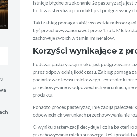
Istnieje błędne przekonanie, że pasteryzacja jest 
Podczas sterylizacji produkt jest podgrzewany d
Taki zabieg pomaga zabić wszystkie mikroorgan
być przechowywane nawet przez 1 rok. Mleko staje
zachowuje swoich witamin i minerałów.
Korzyści wynikające z p
Podczas pasteryzacji mleko jest podgrzewane ra
przez odpowiednią ilość czasu. Zabieg pomaga za
ej
paciorkowce kwasu mlekowego i enterokoki przeż
przechowywane w odpowiednich warunkach, nie w
twa
produktu.
Ponadto proces pasteryzacji nie zabija pałeczek
ach
odpowiednich warunkach przechowywania nie rozw
O wyniku pasteryzacji decyduje liczba bakterii 
przechowywania mleka surowego. Jeśli produkty