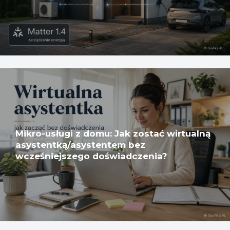
Mikro-usługi z domu: Jak zostać wirtualną
asystentką/asystentem bez
wcześniejszego doświadczenia?