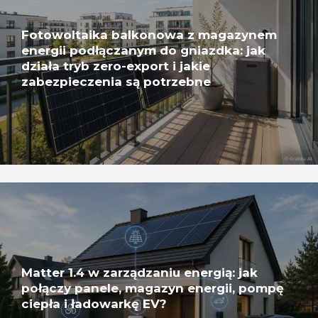
Fotowoltaika balkonowa z magazynem
energii podłączanym do gniazdka: jak
działa tryb zero-export i jakie
zabezpieczenia są potrzebne
Matter 1.4 w zarządzaniu energią: jak
połączy panele, magazyn energii, pompę
ciepła i ładowarkę EV?