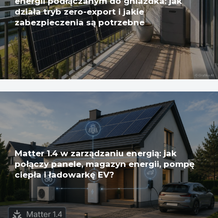
energii podłączanym do gniazdka: jak
działa tryb zero-export i jakie
zabezpieczenia są potrzebne
Matter 1.4 w zarządzaniu energią: jak
połączy panele, magazyn energii, pompę
ciepła i ładowarkę EV?