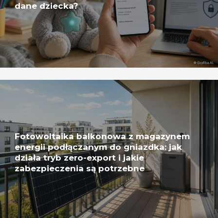
dane dziecka?
Fotowoltaika balkonowa z magazynem
energii podłączanym do gniazdka: jak
działa tryb zero-export i jakie
zabezpieczenia są potrzebne