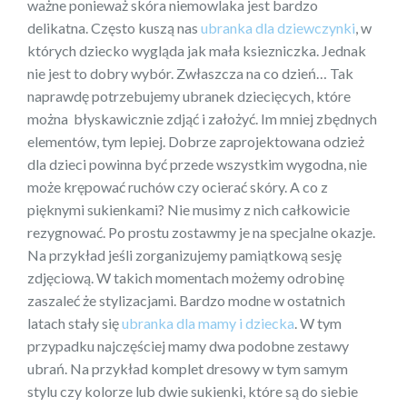
ważne ponieważ skóra niemowlaka jest bardzo
delikatna. Często kuszą nas
ubranka dla dziewczynki
, w
których dziecko wygląda jak mała ksiezniczka. Jednak
nie jest to dobry wybór. Zwłaszcza na co dzień… Tak
naprawdę potrzebujemy ubranek dziecięcych, które
można błyskawicznie zdjąć i założyć. Im mniej zbędnych
elementów, tym lepiej. Dobrze zaprojektowana odzież
dla dzieci powinna być przede wszystkim wygodna, nie
może krępować ruchów czy ocierać skóry. A co z
pięknymi sukienkami? Nie musimy z nich całkowicie
rezygnować. Po prostu zostawmy je na specjalne okazje.
Na przykład jeśli zorganizujemy pamiątkową sesję
zdjęciową. W takich momentach możemy odrobinę
zaszaleć że stylizacjami. Bardzo modne w ostatnich
latach stały się
ubranka dla mamy i dziecka
. W tym
przypadku najczęściej mamy dwa podobne zestawy
ubrań. Na przykład komplet dresowy w tym samym
stylu czy kolorze lub dwie sukienki, które są do siebie