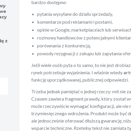
bardzo dostępne:
wy
owe
pytania wysyłane do działu sprzedaży,
acy
komentarze pod reklamami i postami,
opinie w Google, marketplace’ach lub serwisa
rozmowy handlowców z potencjalnymi klienta
ę z
porównania z konkurencją,
powody rezygnacji z zakupu lub zapytania ofe
Jeśli wiele osób pyta o to samo, to nie jest drobi
rynek potrzebuje wyjaśnienia. I właśnie wtedy
art
funkcję uporządkowanej, publicznej odpowiedzi.
Trzeba jednak pamiętać o jednej rzeczy: mit nie z
Czasem zawiera fragment prawdy, który został w
może rzeczywiście wymagać konfiguracji, ale nie 
trzymiesięcznego wdrożenia. Produkt może być dr
ale jednocześnie oferować dłuższą gwarancję, niżs
wsparcie techniczne. Rzetelny tekst nie zamiata 