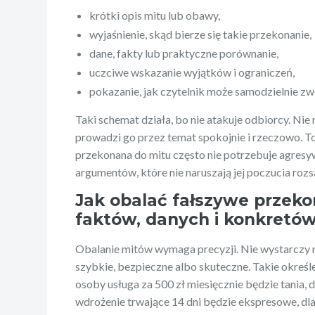
krótki opis mitu lub obawy,
wyjaśnienie, skąd bierze się takie przekonanie,
dane, fakty lub praktyczne porównanie,
uczciwe wskazanie wyjątków i ograniczeń,
pokazanie, jak czytelnik może samodzielnie zw
Taki schemat działa, bo nie atakuje odbiorcy. Nie 
prowadzi go przez temat spokojnie i rzeczowo. T
przekonana do mitu często nie potrzebuje agresy
argumentów, które nie naruszają jej poczucia roz
Jak obalać fałszywe przek
faktów, danych i konkretó
Obalanie mitów wymaga precyzji. Nie wystarczy nap
szybkie, bezpieczne albo skuteczne. Takie określe
osoby usługa za 500 zł miesięcznie będzie tania, dl
wdrożenie trwające 14 dni będzie ekspresowe, dla 