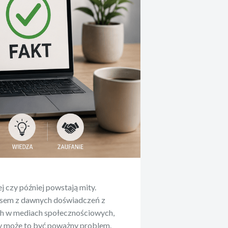
 czy później powstają mity.
zasem z dawnych doświadczeń z
ch w mediach społecznościowych,
y może to być poważny problem.