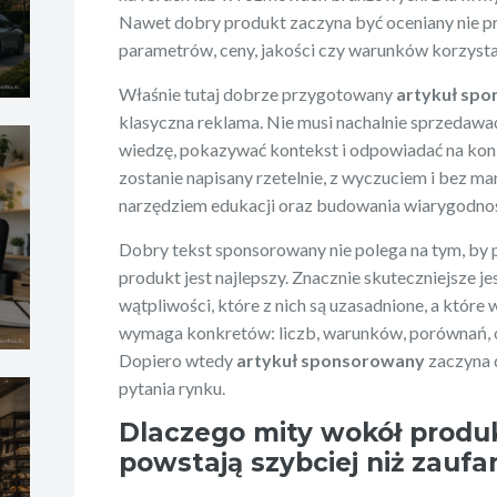
Nawet dobry produkt zaczyna być oceniany nie p
parametrów, ceny, jakości czy warunków korzystan
Właśnie tutaj dobrze przygotowany
artykuł sp
klasyczna reklama. Nie musi nachalnie sprzedaw
wiedzę, pokazywać kontekst i odpowiadać na kon
zostanie napisany rzetelnie, z wyczuciem i bez ma
narzędziem edukacji oraz budowania wiarygodnoś
Dobry tekst sponsorowany nie polega na tym, by 
produkt jest najlepszy. Znacznie skuteczniejsze je
wątpliwości, które z nich są uzasadnione, a które
wymaga konkretów: liczb, warunków, porównań, og
Dopiero wtedy
artykuł sponsorowany
zaczyna d
pytania rynku.
Dlaczego mity wokół produk
powstają szybciej niż zaufa