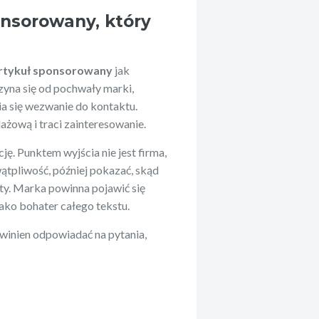
onsorowany, który
rtykuł sponsorowany
jak
yna się od pochwały marki,
ia się wezwanie do kontaktu.
żową i traci zainteresowanie.
ję. Punktem wyjścia nie jest firma,
ątpliwość, później pokazać, skąd
ty. Marka powinna pojawić się
jako bohater całego tekstu.
winien odpowiadać na pytania,