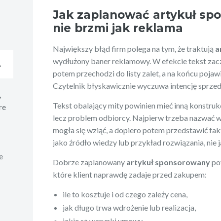
Jak zaplanować artykuł sp
nie brzmi jak reklama
Największy błąd firm polega na tym, że traktują
a
wydłużony baner reklamowy. W efekcie tekst zacz
A
potem przechodzi do listy zalet, a na końcu pojaw
Czytelnik błyskawicznie wyczuwa intencję sprzeda
,
Tekst obalający mity powinien mieć inną konstrukc
re
lecz problem odbiorcy. Najpierw trzeba nazwać w
mogła się wziąć, a dopiero potem przedstawić fak
jako źródło wiedzy lub przykład rozwiązania, nie 
e
Dobrze zaplanowany
artykuł sponsorowany
po
które klient naprawdę zadaje przed zakupem:
ile to kosztuje i od czego zależy cena,
jak długo trwa wdrożenie lub realizacja,
jakie są warunki umowy,