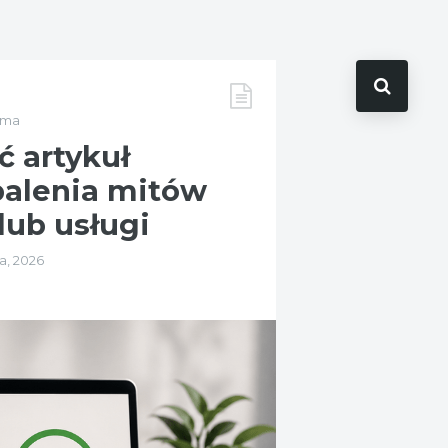
ama
ć artykuł
alenia mitów
lub usługi
a, 2026