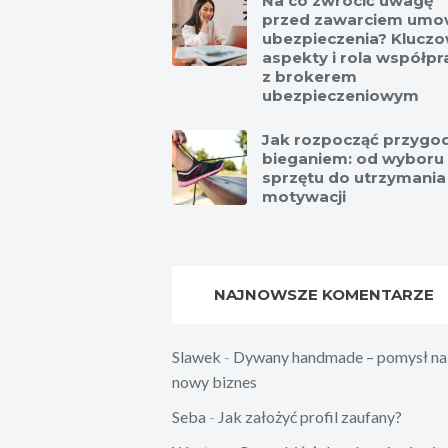
Na co zwrócić uwagę
przed zawarciem umo
ubezpieczenia? Klucz
aspekty i rola współpr
z brokerem
ubezpieczeniowym
Jak rozpocząć przygod
bieganiem: od wyboru
sprzętu do utrzymania
motywacji
NAJNOWSZE KOMENTARZE
Slawek
-
Dywany handmade – pomysł na
nowy biznes
Seba
-
Jak założyć profil zaufany?