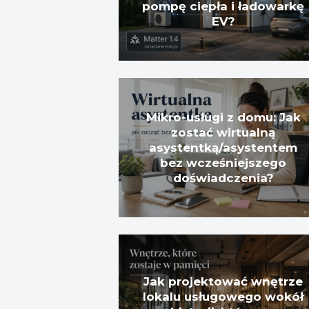
pompę ciepła i ładowarkę
EV?
Mikro-usługi z domu: Jak
zostać wirtualną
asystentką/asystentem
bez wcześniejszego
doświadczenia?
Jak projektować wnętrze
lokalu usługowego wokół