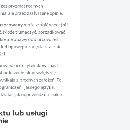
rzez pryzmat realnych
ia, ale przez zasłyszane opinie.
onsorowany
może zrobić więcej niż
ać. Może tłumaczyć, porządkować
kretne obawy odbiorców. Jeśli
rketingowego zadęcia, staje się
ci.
powiedzieć czytelnikowi: nasz
st pokazanie, skąd wzięły się
 wynikają z błędnych założeń. To
raniczeń i jasnego języka.
ziałać jak odpowiedź na realne
tu lub usługi
nie