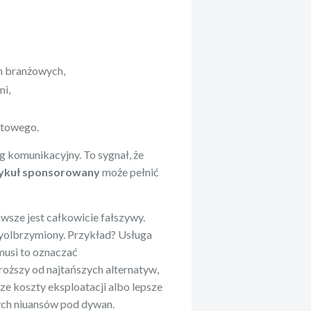
ch branżowych,
mi,
rtowego.
azg komunikacyjny. To sygnał, że
ykuł sponsorowany
może pełnić
awsze jest całkowicie fałszywy.
yolbrzymiony. Przykład? Usługa
musi to oznaczać
oższy od najtańszych alternatyw,
ze koszty eksploatacji albo lepsze
tych niuansów pod dywan.