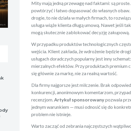
Mity mają jedną przewagę nad faktami: są proste.
powtórzyć i łatwo dopasować do własnych obaw. W
drogie, to nie działa w małych firmach, to rozwiąza
usługa wiąże klienta długą umową. Nawet jeśli tak
mogą skutecznie zablokować decyzję zakupową.
W przypadku produktów technologicznych często
wejścia. Klient zakłada, że wdrożenie będzie drog
usługach doradczych popularny jest inny schemat:
mierzalnych efektów. Przy produktach premium cz
się głównie za markę, nie za realną wartość.
ak
Dla firmy najgorsze jest milczenie. Brak odpowie
konkurencji, anonimowym komentarzom, przypa
recenzjom.
Artykuł sponsorowany
pozwala przej
jednym warunkiem — musi odnosić się do konkretn
wody
problem nie istnieje.
h
Warto zacząć od zebrania najczęstszych wątpliwo