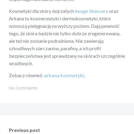
Kosmetyki dla skóry dojrzałych
Image Skincare
oraz
Arkana to kosmeceutyki i dermokosmetyki, które
wznoszą pielęgnację na wyższy poziom. Dają pewność
tego, że skóra będzie nie tylko dobrze zregenerowana,
ale też nie zostanie podrażniona. Nie zawierają
szkodliwych siarczanów, parafiny, a ich profil
bezpieczeństwa jest sprawdzany na skórach szczególnie
wrażliwych.
Zobacz również:
arkana kosmetyki
.
No Comments
Nawigacja
wpisu
Previous post