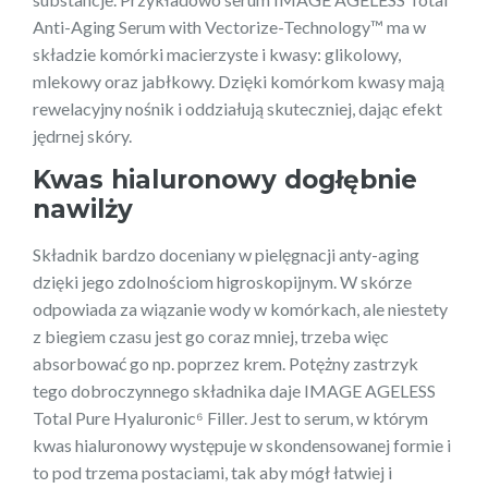
Anti-Aging Serum with Vectorize-Technology™ ma w
składzie komórki macierzyste i kwasy: glikolowy,
mlekowy oraz jabłkowy. Dzięki komórkom kwasy mają
rewelacyjny nośnik i oddziałują skuteczniej, dając efekt
jędrnej skóry.
Kwas hialuronowy dogłębnie
nawilży
Składnik bardzo doceniany w pielęgnacji anty-aging
dzięki jego zdolnościom higroskopijnym. W skórze
odpowiada za wiązanie wody w komórkach, ale niestety
z biegiem czasu jest go coraz mniej, trzeba więc
absorbować go np. poprzez krem. Potężny zastrzyk
tego dobroczynnego składnika daje IMAGE AGELESS
Total Pure Hyaluronic⁶ Filler. Jest to serum, w którym
kwas hialuronowy występuje w skondensowanej formie i
to pod trzema postaciami, tak aby mógł łatwiej i