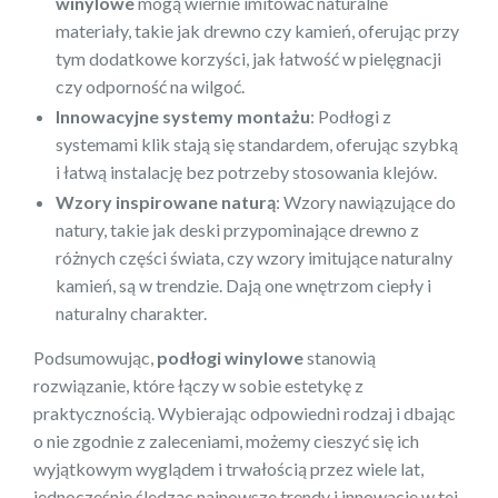
winylowe
mogą wiernie imitować naturalne
materiały, takie jak drewno czy kamień, oferując przy
tym dodatkowe korzyści, jak łatwość w pielęgnacji
czy odporność na wilgoć.
Innowacyjne systemy montażu
: Podłogi z
systemami klik stają się standardem, oferując szybką
i łatwą instalację bez potrzeby stosowania klejów.
Wzory inspirowane naturą
: Wzory nawiązujące do
natury, takie jak deski przypominające drewno z
różnych części świata, czy wzory imitujące naturalny
kamień, są w trendzie. Dają one wnętrzom ciepły i
naturalny charakter.
Podsumowując,
podłogi winylowe
stanowią
rozwiązanie, które łączy w sobie estetykę z
praktycznością. Wybierając odpowiedni rodzaj i dbając
o nie zgodnie z zaleceniami, możemy cieszyć się ich
wyjątkowym wyglądem i trwałością przez wiele lat,
jednocześnie śledząc najnowsze trendy i innowacje w tej