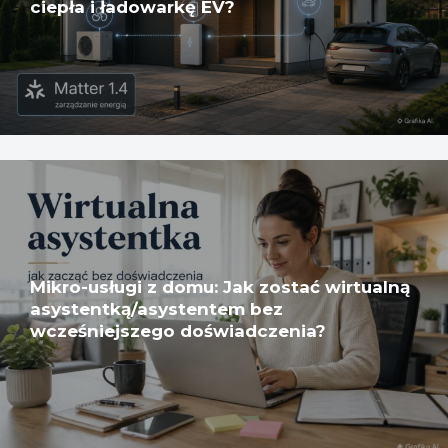
ciepła i ładowarkę EV?
Mikro-usługi z domu: Jak zostać wirtualną
asystentką/asystentem bez
wcześniejszego doświadczenia?