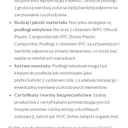
bezpośredni wpływ na jej trwałość. Grubsze podłogi
z grubszą warstwą zużycia będą bardziej odporne na
zarysowania i uszkodzenia.
Rodzaj i jakość materiału
: Na rynku dostępne są
podłogi winylowe
lite oraz z rdzeniem WPC (Wood
Plastic Composite) lub SPC (Stone Plastic
Composite). Podłogi z rdzeniem SPC są sztywniejsze i
bardziej odporne na zmiany temperatur, co może być
ważne w niektórych warunkach.
System montażu
: Podłogi winylowe mogą być
klejone do podłoża lub montowane jako
płytki/kafelki z systemem klik, co ułatwia instalację i
ewentualną wymianę uszkodzonych elementów.
Certyfikaty i normy bezpieczeństwa
: Szukaj
produktów z certyfikatami potwierdzającymi ich
bezpieczeństwo i niską emisję szkodliwych
substancji, takich jak VOC (lotne związki organiczne).
Każdy z tych elementów wpływa na końcową jakość i