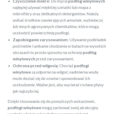
Czyszczenie mokre
: Do mycia
podłóg winylowych
najlepiej używać miękkiej szmatki lub mopa z
mikrofibry oraz delikatnych detergentów. Należy
unikać środków zawierających amoniak, wybielaczy
lub innych agresywnych chemikaliów, które mogą
uszkodzić powierzchnię podłogi.
Zapobieganie zarysowaniom
: Używanie podkładek
pod meble i unikanie chodzenia w butach na wysokich
obcasach to proste sposoby na ochronę
podłóg
winylowych
przed zarysowaniami.
Ochrona przed wilgocią
: Chociaż
podłogi
winylowe
są odporne na wilgoć, nadmierna woda
może dostać się do szwów i spowodować ich
uszkodzenie. Ważne jest, aby wycierać rozlane płyny
jak najszybciej.
Dzięki stosowaniu się do powyższych wskazówek,
podłogi winylowe
mogą zachować swój atrakcyjny
wygląd i właściwości użytkowe przez wiele lat.