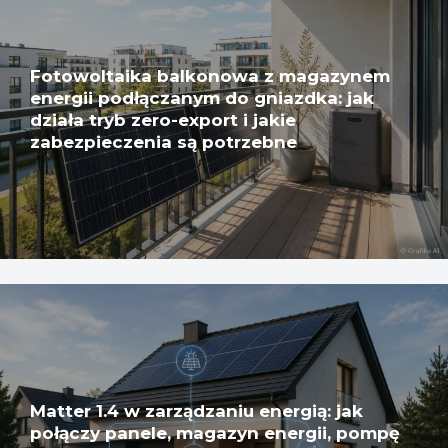
Fotowoltaika balkonowa z magazynem
energii podłączanym do gniazdka: jak
działa tryb zero-export i jakie
zabezpieczenia są potrzebne
Matter 1.4 w zarządzaniu energią: jak
połączy panele, magazyn energii, pompę