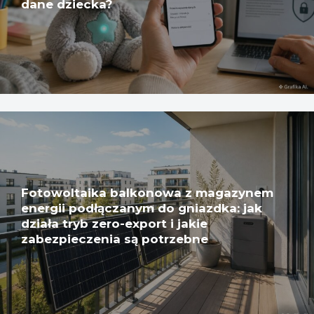
dane dziecka?
Fotowoltaika balkonowa z magazynem
energii podłączanym do gniazdka: jak
działa tryb zero-export i jakie
zabezpieczenia są potrzebne