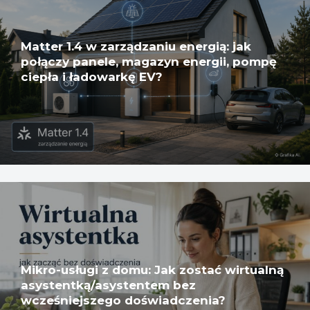
Matter 1.4 w zarządzaniu energią: jak
połączy panele, magazyn energii, pompę
ciepła i ładowarkę EV?
Mikro-usługi z domu: Jak zostać wirtualną
asystentką/asystentem bez
wcześniejszego doświadczenia?