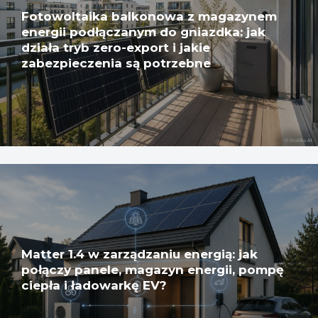
Fotowoltaika balkonowa z magazynem
energii podłączanym do gniazdka: jak
działa tryb zero-export i jakie
zabezpieczenia są potrzebne
Matter 1.4 w zarządzaniu energią: jak
połączy panele, magazyn energii, pompę
ciepła i ładowarkę EV?