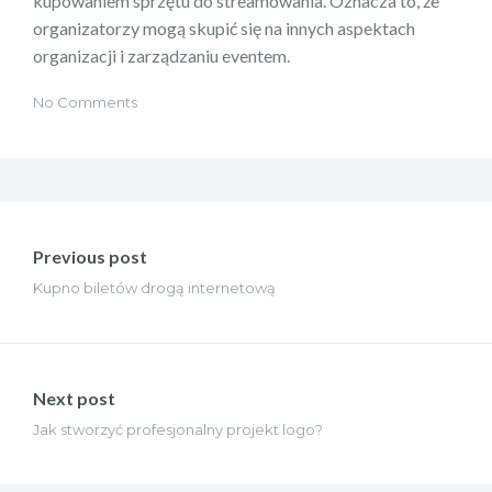
kupowaniem sprzętu do streamowania. Oznacza to, że
organizatorzy mogą skupić się na innych aspektach
organizacji i zarządzaniu eventem.
No Comments
Nawigacja
wpisu
Previous post
Kupno biletów drogą internetową
Next post
Jak stworzyć profesjonalny projekt logo?