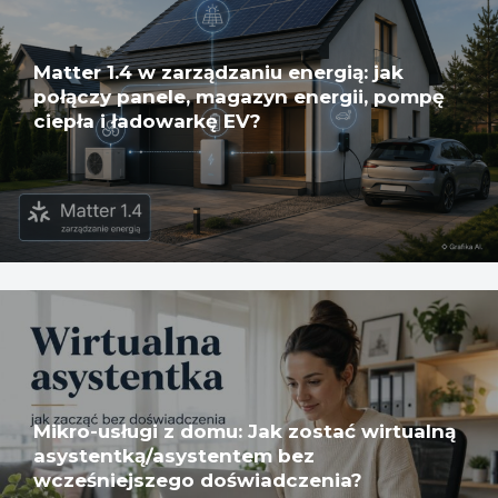
Matter 1.4 w zarządzaniu energią: jak
połączy panele, magazyn energii, pompę
ciepła i ładowarkę EV?
Mikro-usługi z domu: Jak zostać wirtualną
asystentką/asystentem bez
wcześniejszego doświadczenia?