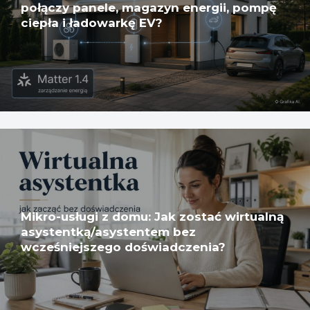
połączy panele, magazyn energii, pompę
ciepła i ładowarkę EV?
Mikro-usługi z domu: Jak zostać wirtualną
asystentką/asystentem bez
wcześniejszego doświadczenia?