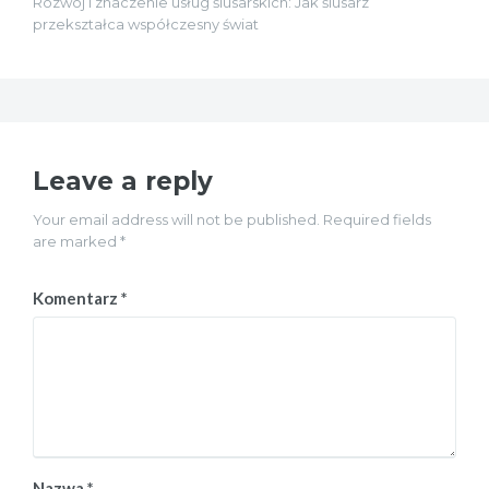
Rozwój i znaczenie usług ślusarskich: Jak ślusarz
przekształca współczesny świat
Leave a reply
Your email address will not be published. Required fields
are marked *
Komentarz
*
Nazwa
*