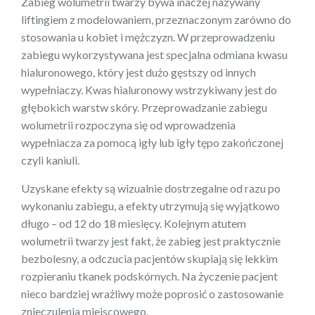
Zabieg wolumetrii twarzy bywa inaczej nazywany
liftingiem z modelowaniem, przeznaczonym zarówno do
stosowania u kobiet i mężczyzn. W przeprowadzeniu
zabiegu wykorzystywana jest specjalna odmiana kwasu
hialuronowego, który jest dużo gęstszy od innych
wypełniaczy. Kwas hialuronowy wstrzykiwany jest do
głębokich warstw skóry. Przeprowadzanie zabiegu
wolumetrii rozpoczyna się od wprowadzenia
wypełniacza za pomocą igły lub igły tępo zakończonej
czyli kaniuli.
Uzyskane efekty są wizualnie dostrzegalne od razu po
wykonaniu zabiegu, a efekty utrzymują się wyjątkowo
długo – od 12 do 18 miesięcy. Kolejnym atutem
wolumetrii twarzy jest fakt, że zabieg jest praktycznie
bezbolesny, a odczucia pacjentów skupiają się lekkim
rozpieraniu tkanek podskórnych. Na życzenie pacjent
nieco bardziej wrażliwy może poprosić o zastosowanie
znieczulenia miejscowego.