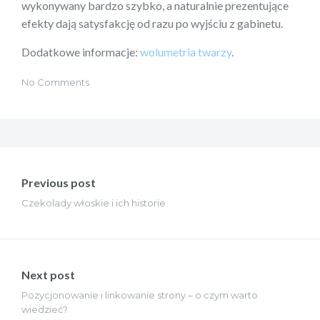
wykonywany bardzo szybko, a naturalnie prezentujące
efekty dają satysfakcję od razu po wyjściu z gabinetu.
Dodatkowe informacje:
wolumetria twarzy
.
No Comments
Nawigacja
wpisu
Previous post
Czekolady włoskie i ich historie
Next post
Pozycjonowanie i linkowanie strony – o czym warto
wiedzieć?