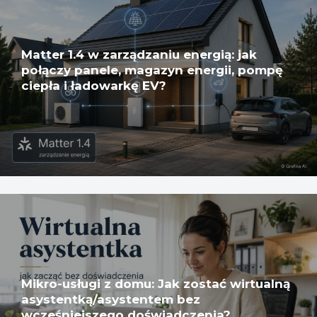
Matter 1.4 w zarządzaniu energią: jak
połączy panele, magazyn energii, pompę
ciepła i ładowarkę EV?
Mikro-usługi z domu: Jak zostać wirtualną
asystentką/asystentem bez
wcześniejszego doświadczenia?