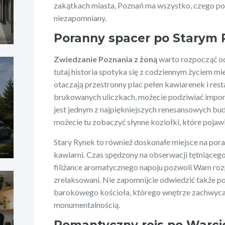
zakątkach miasta, Poznań ma wszystko, czego pot
niezapomniany.
Poranny spacer po Starym
Zwiedzanie Poznania z żoną
warto rozpocząć od
tutaj historia spotyka się z codziennym życiem 
otaczają przestronny plac pełen kawiarenek i rest
brukowanych uliczkach, możecie podziwiać imponu
jest jednym z najpiękniejszych renesansowych b
możecie tu zobaczyć słynne koziołki, które pojawia
Stary Rynek to również doskonałe miejsce na pora
kawiarni. Czas spędzony na obserwacji tętniąceg
filiżance aromatycznego napoju pozwoli Wam roz
zrelaksowani. Nie zapomnijcie odwiedzić także po
barokowego kościoła, którego wnętrze zachwyca
monumentalnością.
Romantyczny rejs po Warci