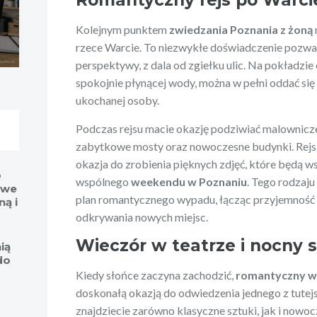
Kolejnym punktem
zwiedzania Poznania z żoną
rzece Warcie. To niezwykłe doświadczenie pozwala
perspektywy, z dala od zgiełku ulic. Na pokładzie
spokojnie płynącej wody, można w pełni oddać się c
ukochanej osoby.
Podczas rejsu macie okazję podziwiać malownicz
zabytkowe mosty oraz nowoczesne budynki. Rejs 
okazja do zrobienia pięknych zdjęć, które będą 
o
wspólnego
weekendu w Poznaniu
. Tego rodzaju
owe
plan romantycznego wypadu, łącząc przyjemność pł
ą i
odkrywania nowych miejsc.
Wieczór w teatrze i nocny 
ią
do
Kiedy słońce zaczyna zachodzić,
romantyczny w
doskonałą okazją do odwiedzenia jednego z tutej
znajdziecie zarówno klasyczne sztuki, jak i nowoc