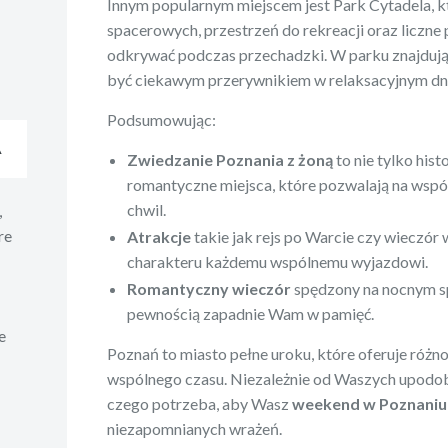
Innym popularnym miejscem jest Park Cytadela, kt
spacerowych, przestrzeń do rekreacji oraz liczne 
odkrywać podczas przechadzki. W parku znajdują
być ciekawym przerywnikiem w relaksacyjnym dn
Podsumowując:
A
Zwiedzanie Poznania z żoną
to nie tylko hist
romantyczne miejsca, które pozwalają na wsp
chwil.
,
re
Atrakcje
takie jak rejs po Warcie czy wieczór
charakteru każdemu wspólnemu wyjazdowi.
Romantyczny wieczór
spędzony na nocnym sp
pewnością zapadnie Wam w pamięć.
e
Poznań to miasto pełne uroku, które oferuje róż
wspólnego czasu. Niezależnie od Waszych upodoba
czego potrzeba, aby Wasz
weekend w Poznaniu 
niezapomnianych wrażeń.