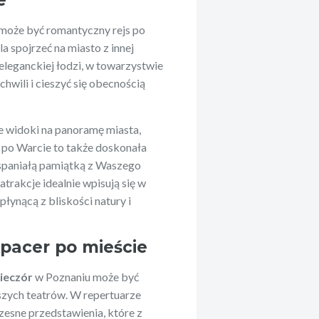
może być romantyczny rejs po
 spojrzeć na miasto z innej
 eleganckiej łodzi, w towarzystwie
hwili i cieszyć się obecnością
e widoki na panoramę miasta,
po Warcie to także doskonała
wspaniałą pamiątką z Waszego
 atrakcje idealnie wpisują się w
ynącą z bliskości natury i
spacer po mieście
ieczór
w Poznaniu może być
szych teatrów. W repertuarze
zesne przedstawienia, które z