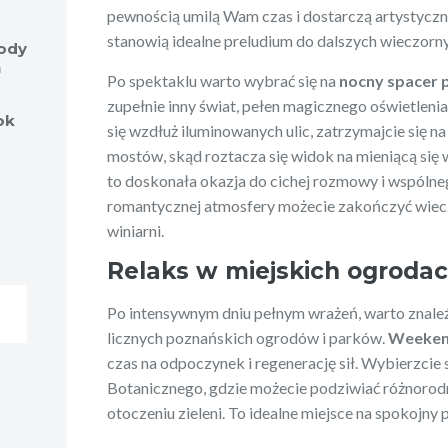
pewnością umilą Wam czas i dostarczą artystyczn
stanowią idealne preludium do dalszych wieczorny
wody
h
Po spektaklu warto wybrać się na
nocny spacer 
zupełnie inny świat, pełen magicznego oświetlenia
ok
się wzdłuż iluminowanych ulic, zatrzymajcie się na
mostów, skąd roztacza się widok na mieniącą się
to doskonała okazja do cichej rozmowy i wspólnego
romantycznej atmosfery możecie zakończyć wieczó
winiarni.
Relaks w miejskich ogrodac
Po intensywnym dniu pełnym wrażeń, warto znaleź
licznych poznańskich ogrodów i parków.
Weekend
czas na odpoczynek i regenerację sił. Wybierzcie
Botanicznego, gdzie możecie podziwiać różnorodnoś
otoczeniu zieleni. To idealne miejsce na spokojny 