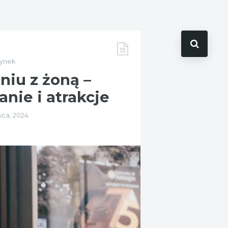
zynek
iu z żoną –
nie i atrakcje
wca, 2024