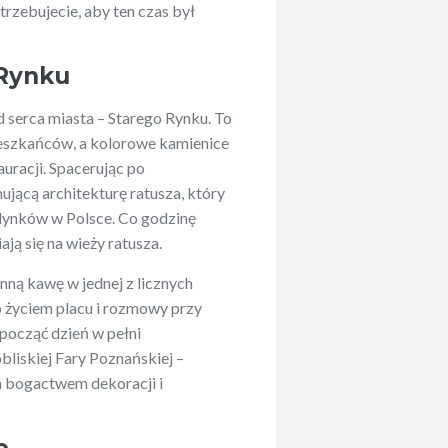
rzebujecie, aby ten czas był
 Rynku
 serca miasta – Starego Rynku. To
mieszkańców, a kolorowe kamienice
auracji. Spacerując po
jącą architekturę ratusza, który
udynków w Polsce. Co godzinę
ją się na wieży ratusza.
nną kawę w jednej z licznych
o życiem placu i rozmowy przy
począć dzień w pełni
bliskiej Fary Poznańskiej –
 bogactwem dekoracji i
e