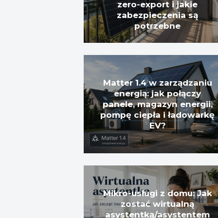
zero-export i jakie
zabezpieczenia są
potrzebne
Matter 1.4 w zarządzaniu
energią: jak połączy
panele, magazyn energii,
pompę ciepła i ładowarkę
EV?
Mikro-usługi z domu: Jak
zostać wirtualną
asystentką/asystentem