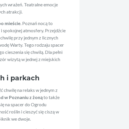
ych wrażeń. Teatralne emocje
ch atrakcji.
po mieście
. Poznań nocą to
 i spokojnej atmosfery. Przejdźcie
 chwilę przy jednym z licznych
 wodę Warty. Tego rodzaju spacer
 cieszenia się chwilą. Dla pełni
r wizytą w jednej z miejskich
h i parkach
ć chwilę na relaks w jednym z
 w Poznaniu z żoną
to także
 się na spacer do Ogrodu
ć roślin i cieszyć się ciszą w
piknik we dwoje.