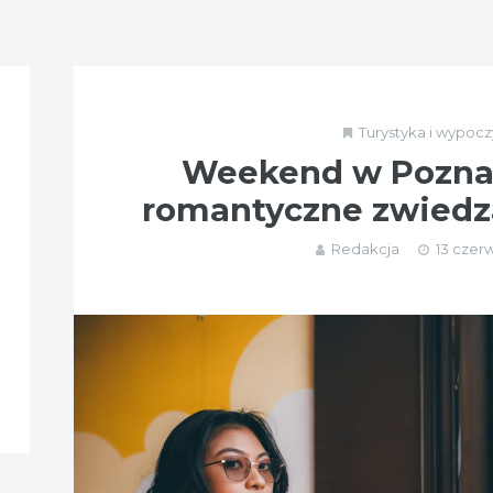
Turystyka i wypoc
Weekend w Poznan
romantyczne zwiedza
Redakcja
13 czer