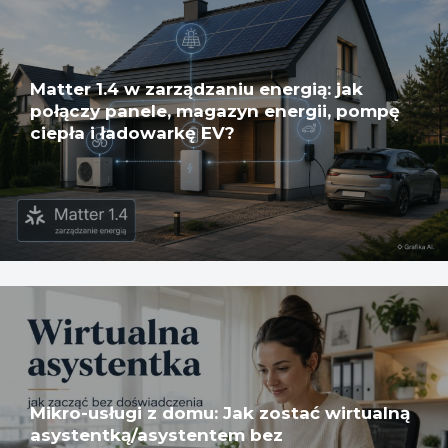
Matter 1.4 w zarządzaniu energią: jak
połączy panele, magazyn energii, pompę
ciepła i ładowarkę EV?
Mikro-usługi z domu: Jak zostać wirtualną
asystentką/asystentem bez