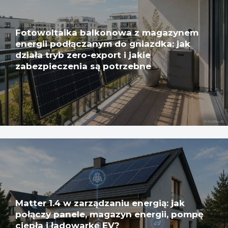
Fotowoltaika balkonowa z magazynem
energii podłączanym do gniazdka: jak
działa tryb zero-export i jakie
zabezpieczenia są potrzebne
Matter 1.4 w zarządzaniu energią: jak
połączy panele, magazyn energii, pompę
ciepła i ładowarkę EV?