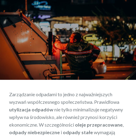
Zarządzanie odpadami to jedno z najważniejszych
wyzwań współczesnego społeczeństwa. Prawidłowa
utylizacja odpadów
nie tylko minimalizuje negatywny
wpływ na środowisko, ale również przynosi korzyści
ekonomiczne. W szczególności
oleje przepracowane
,
odpady niebezpieczne
i
odpady stałe
wymagają