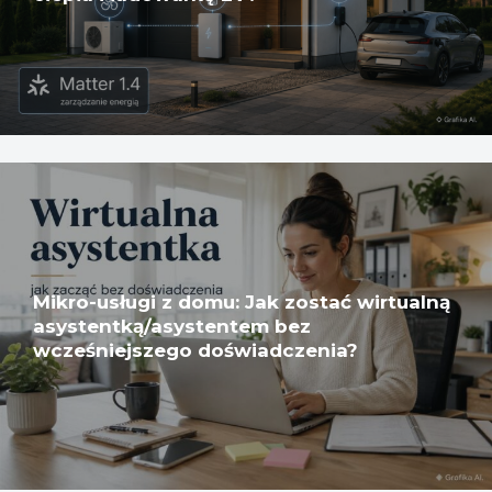
Mikro-usługi z domu: Jak zostać wirtualną
asystentką/asystentem bez
wcześniejszego doświadczenia?