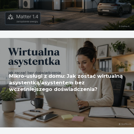
Mikro-usługi z domu: Jak zostać wirtualną
asystentką/asystentem bez
wcześniejszego doświadczenia?