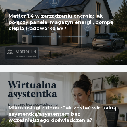
Matter 1.4 w zarządzaniu energią: jak
połączy panele, magazyn energii, pompę
ciepła i ładowarkę EV?
Mikro-usługi z domu: Jak zostać wirtualną
asystentką/asystentem bez
wcześniejszego doświadczenia?