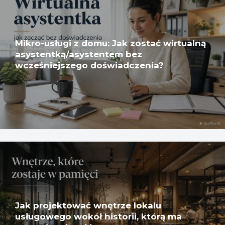
Mikro-usługi z domu: Jak zostać wirtualną
asystentką/asystentem bez
wcześniejszego doświadczenia?
Jak projektować wnętrze lokalu
usługowego wokół historii, którą ma