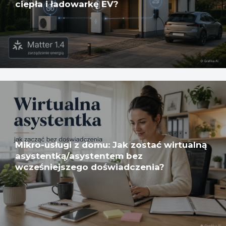
ciepła i ładowarkę EV?
Mikro-usługi z domu: Jak zostać wirtualną
asystentką/asystentem bez
wcześniejszego doświadczenia?