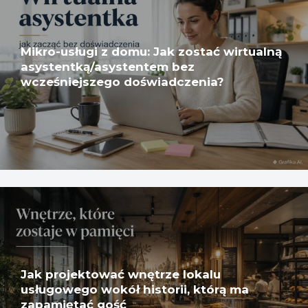
Mikro-usługi z domu: Jak zostać wirtualną
asystentką/asystentem bez
wcześniejszego doświadczenia?
Jak projektować wnętrze lokalu
usługowego wokół historii, którą ma
zapamiętać gość