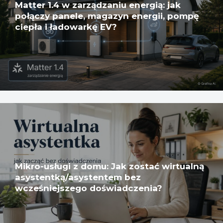
Matter 1.4 w zarządzaniu energią: jak
połączy panele, magazyn energii, pompę
ciepła i ładowarkę EV?
Mikro-usługi z domu: Jak zostać wirtualną
asystentką/asystentem bez
wcześniejszego doświadczenia?