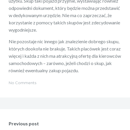
użytku. Skup taki pojazd przyjmie, wystawiając również
odpowiedni dokument, który będzie można przedstawić
w dedykowanym urzędzie. Nie ma co zaprzeczać, że
korzystanie z pomocy takich skupów jest zdecydowanie
wygodniejsze.
Nie pozostaje nic innego jak znalezienie dobrego skupu,
których dookoła nie brakuje. Takich placówek jest coraz
więcej i każda z nich ma atrakcyjną ofertę dla kierowców
samochodowych – zarówno, jeżeli chodzi o skup, jak
również ewentualny zakup pojazdu.
No Comments
Nawigacja
wpisu
Previous post