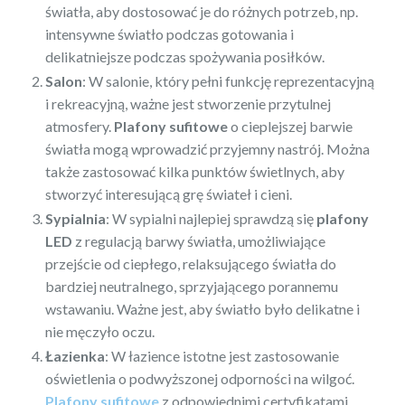
światła, aby dostosować je do różnych potrzeb, np.
intensywne światło podczas gotowania i
delikatniejsze podczas spożywania posiłków.
Salon
: W salonie, który pełni funkcję reprezentacyjną
i rekreacyjną, ważne jest stworzenie przytulnej
atmosfery.
Plafony sufitowe
o cieplejszej barwie
światła mogą wprowadzić przyjemny nastrój. Można
także zastosować kilka punktów świetlnych, aby
stworzyć interesującą grę świateł i cieni.
Sypialnia
: W sypialni najlepiej sprawdzą się
plafony
LED
z regulacją barwy światła, umożliwiające
przejście od ciepłego, relaksującego światła do
bardziej neutralnego, sprzyjającego porannemu
wstawaniu. Ważne jest, aby światło było delikatne i
nie męczyło oczu.
Łazienka
: W łazience istotne jest zastosowanie
oświetlenia o podwyższonej odporności na wilgoć.
Plafony sufitowe
z odpowiednimi certyfikatami