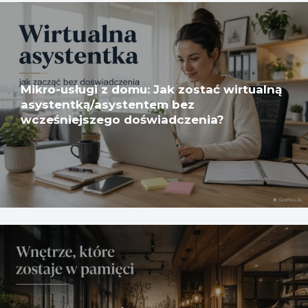
Mikro-usługi z domu: Jak zostać wirtualną
asystentką/asystentem bez
wcześniejszego doświadczenia?